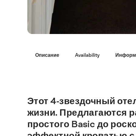
Hint
Описание
Availability
Информ
Этот 4-звездочный оте
Intro
жизни. Предлагаются р
простого Basic до роск
эффектной кроватью с 