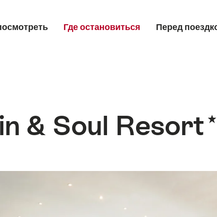
посмотреть
Где остановиться
Перед поездк
Language, region and imp
Деловые встречи
Язык
selec
in & Soul Resort