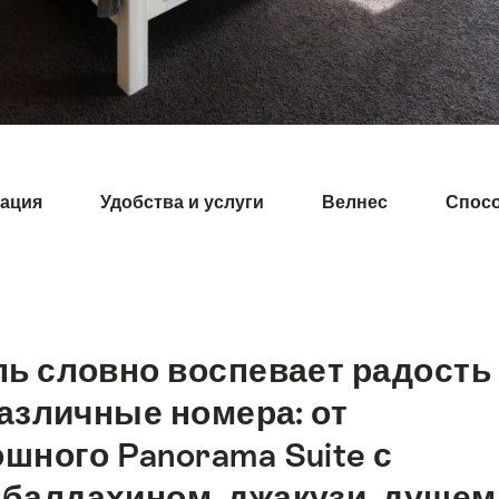
ация
Удобства и услуги
Велнес
Спос
ль словно воспевает радость
азличные номера: от
ошного Panorama Suite с
балдахином, джакузи, душем