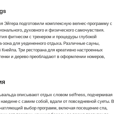
ngs
ия Эйгера подготовили комплексную велнес-программу с
нального, духовного и физического самочувствия.
ятия фитнесом с тренером и процедуры глубокой
а-зона для уединенного отдыха. Различные сауны,
й Кнейпа. Три ресторана для креативно настроенных
ттенки и дерево преобладают в оформлении номеров,
ия
ьвальда описывают отдых словом selfness, подчеркивая
наедине с самим собой, вдали от повседневной суеты. В
печатляющий выбор программ, включая посещение спа,