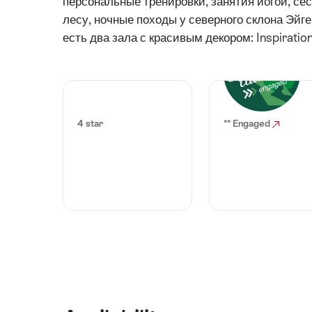
персональные тренировки, занятия йогой, сес
лесу, ночные походы у северного склона Эйг
есть два зала с красивым декором: Inspiratio
4 star
** Engaged