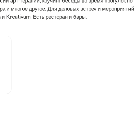
сии арт-терапии, коучинг-беседы во время прогулок по
ера и многое другое. Для деловых встреч и мероприятий
n и Kreativum. Есть ресторан и бары.