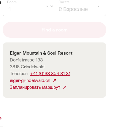
Room
Guests
2 Взрослые
Click
to
Find a room
select
number
of
Контакты
Eiger Mountain & Soul Resort
guests
Dorfstrasse 133
3818 Grindelwald
Телефон
+41 (0)33 854 31 31
eiger-grindelwald.ch
Запланировать маршрут