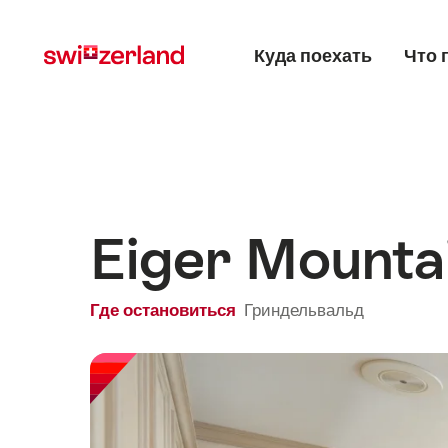
Navigate
Quick
Main menu
to
navigation
Куда поехать
Что 
myswitzerland.com
Eiger Mounta
Где остановиться
Гриндельвальд