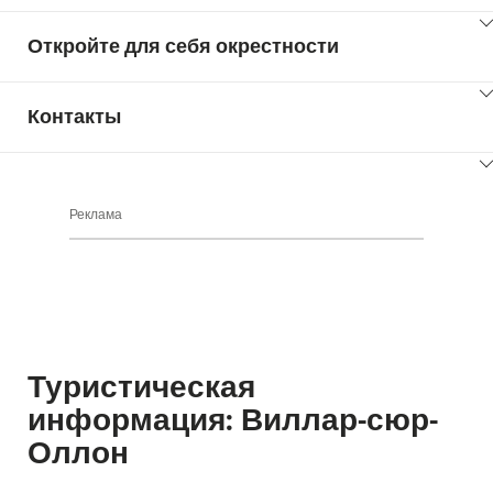
ClickToViewContent
Откройте для себя окрестности
ClickToViewContent
Контакты
ClickToViewContent
Реклама
Туристическая
информация: Виллар-сюр-
Оллон