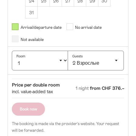
24
25
26
27
28
29
30
31
Август
2026
Arrival/departure date
No arrival date
Not available
Вт
Ср
Чт
Пт
Сб
Вс
1
2
Room
Guests
2 Взрослые
4
5
6
7
8
9
Click
1
12
13
14
15
16
to
Room
Price
Price per double room
select
8
19
20
21
22
23
1 night
from CHF 376.–
incl. value-added tax
number
5
26
27
28
29
30
of
guests
Book now
The booking is made via the provider's website. Your request
will be forwarded.