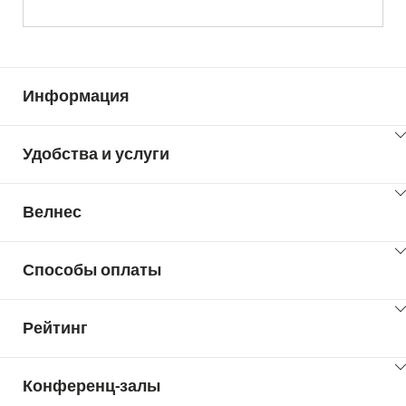
Информация
ClickToViewContent
Удобства и услуги
ClickToViewContent
Велнес
ClickToViewContent
Способы оплаты
ClickToViewContent
Рейтинг
ClickToViewContent
Конференц-залы