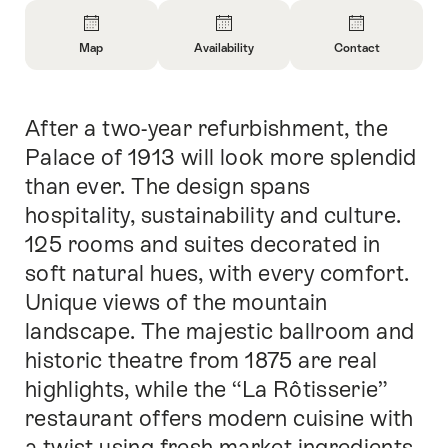
Overview
Map
Availability
Contact
Open
Open
Open
Information
Information
Information
About
About
About
After a two-year refurbishment, the
Intro
Map
Open
Contact
information
Palace of 1913 will look more splendid
about
than ever. The design spans
availability
hospitality, sustainability and culture.
125 rooms and suites decorated in
soft natural hues, with every comfort.
Unique views of the mountain
landscape. The majestic ballroom and
historic theatre from 1875 are real
highlights, while the “La Rôtisserie”
restaurant offers modern cuisine with
a twist using fresh market ingredients.