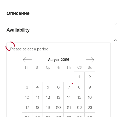
Описание
ClickToViewContent
Availability
View
Please select a period
to
content
availability
Август
2026
Пн
Вт
Ср
Чт
Пт
Сб
Вс
1
2
3
4
5
6
7
8
9
10
11
12
13
14
15
16
17
18
19
20
21
22
23