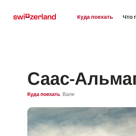
Navigate
Quick
Main menu
to
navigation
Куда поехать
Что 
myswitzerland.com
Саас-Альма
Куда поехать
Вале