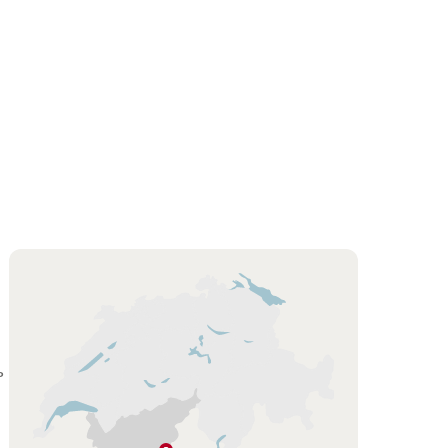
Подсказка
ь