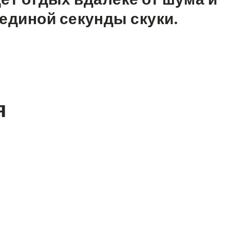
з единой секунды скуки.
я