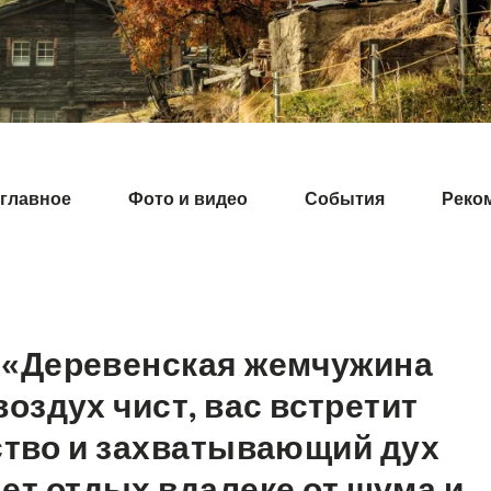
главное
Фото и видео
События
Реко
о «Деревенская жемчужина
 воздух чист, вас встретит
ство и захватывающий дух
дет отдых вдалеке от шума и