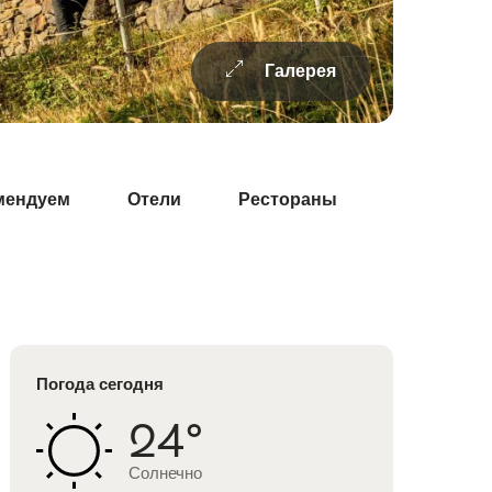
Галерея
мендуем
Отели
Рестораны
Информаци
Погода сегодня
24°
Солнечно