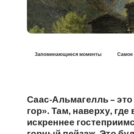
Hint
Запоминающиеся моменты
Самое 
Саас-Альмагелль – эт
Intro
гор». Там, наверху, где
искреннее гостеприим
горный пейзаж. Это бу