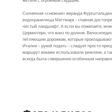
жители с огромным сердцем.
Солнечная «снежная» веранда Фургштальдена
водохранилища Маттмарк – главная достопри
чистый ландшафт. А если вы пожелаете, мож
Цермиггерн, что вниз по долине. Велосипеди
петляющим дорожкам, которые прокладывают 
Италии – рукой подать – следует просто пре
маршрут веками использовали римляне, а та
всегда была совершенно особенным направл