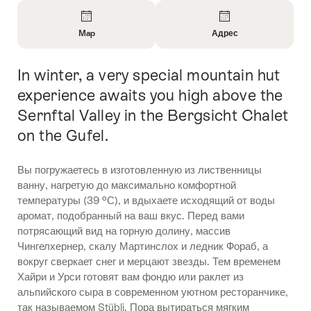
Overview
Map
Адрес
Open
Open
Information
Information
In winter, a very special mountain hut
Intro
About
About
Map
Contact
experience awaits you high above the
Sernftal Valley in the Bergsicht Chalet
on the Gufel.
Вы погружаетесь в изготовленную из лиственницы
ванну, нагретую до максимально комфортной
температуры (39 ºС), и вдыхаете исходящий от воды
аромат, подобранный на ваш вкус. Перед вами
потрясающий вид на горную долину, массив
Чингелхернер, скалу Мартинслох и ледник Фораб, а
вокруг сверкает снег и мерцают звезды. Тем временем
Хайри и Урси готовят вам фондю или раклет из
альпийского сыра в современном уютном ресторанчике,
так называемом Stübli. Пора вытираться мягким