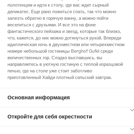
полотенцем и идти к столу, где вас ждет сырный
деликатес. Еще рано ложиться спать, так что можно
залезть обратно в горячую ванну, а можно пойти
веселиться с друзьями. И все это на фоне
фантастического пейзажа и звезд, которые так близко,
что, кажется, до них можно дотянуться рукой. Впереди
идиллическая ночь в двухместном или четырехместном
номере небольшой гостиницы Berghof Gufel среди
величественных гор. Сладко выспавшись, вы
направляетесь в уютную гостиную с теплой изразцовой
печью, где на столе уже стоит заботливо
приготовленный Хайди плотный сельский завтрак.
Основная информация
ClickToViewContent
Откройте для себя окрестности
ClickToViewContent