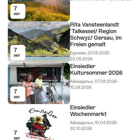
7
авг
Rita Vansteenlandt
'Talkessel/ Region
Schwyz/ Gersau, im
Freien gemalt
7
Бруннен, 21.08.2025 -
авг
23.08.2026
Einsiedler
Kultursommer 2026
Айнзидельн, 07.08.2026 -
15.08.2026
7
авг
Einsiedler
Wochenmarkt
Айнзидельн, 10.04.2026 -
30.10.2026
7
авг