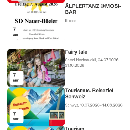
ÄLPLERTANZ @MOSI-
BAR
Штоос
7
авг
Fairy tale
Sattel-Hochstuckli, 04.07.2026 -
31.10.2026
7
авг
Tourismus. Reiseziel
Schweiz
Schwyz, 10.07.2026 - 14.08.2026
7
авг
Tourism.