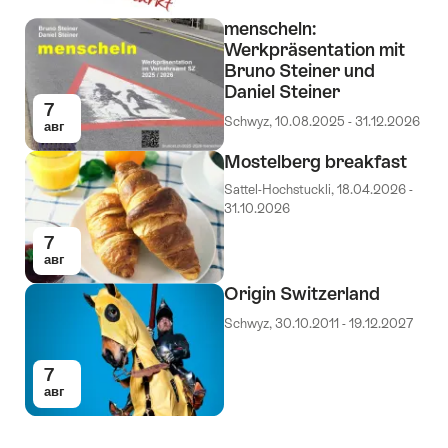
menscheln:
Werkpräsentation mit
Bruno Steiner und
Daniel Steiner
7
Schwyz, 10.08.2025 - 31.12.2026
авг
Mostelberg breakfast
Sattel-Hochstuckli, 18.04.2026 -
31.10.2026
7
авг
Origin Switzerland
Schwyz, 30.10.2011 - 19.12.2027
7
авг