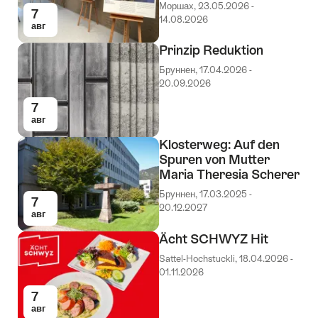
Моршах, 23.05.2026 -
7
14.08.2026
авг
Prinzip Reduktion
Бруннен, 17.04.2026 -
20.09.2026
7
авг
Klosterweg: Auf den
Spuren von Mutter
Maria Theresia Scherer
Бруннен, 17.03.2025 -
7
20.12.2027
авг
Ächt SCHWYZ Hit
Sattel-Hochstuckli, 18.04.2026 -
01.11.2026
7
авг