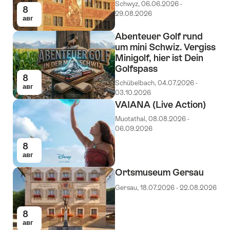
Schwyz, 06.06.2026 -
8
29.08.2026
авг
Abenteuer Golf rund
um mini Schwiz. Vergiss
Minigolf, hier ist Dein
Golfspass
8
Schübelbach, 04.07.2026 -
авг
03.10.2026
VAIANA (Live Action)
Muotathal, 08.08.2026 -
06.09.2026
8
авг
Ortsmuseum Gersau
Gersau, 18.07.2026 - 22.08.2026
8
авг