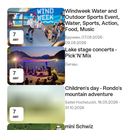
Windweek Water and
Outdoor Sports Event,
Water, Sports, Action,
Food, Music
7
Бруннен, 07.08.2026 -
авг
09.08.2026
Lake stage concerts -
Pick'N'Mix
Gersau
7
авг
Children's day - Rondo's
mountain adventure
Sattel-Hochstuckli, 16.05.2026 -
31.10.2026
7
авг
mini Schwiz