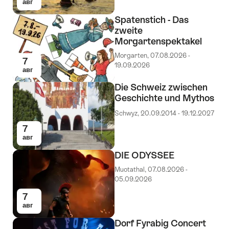
авг
Spatenstich - Das
zweite
Morgartenspektakel
Morgarten, 07.08.2026 -
7
19.09.2026
авг
Die Schweiz zwischen
Geschichte und Mythos
Schwyz, 20.09.2014 - 19.12.2027
7
авг
DIE ODYSSEE
Muotathal, 07.08.2026 -
05.09.2026
7
авг
Dorf Fyrabig Concert