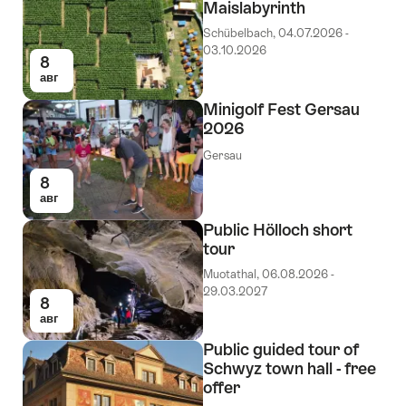
Maislabyrinth
Schübelbach, 04.07.2026 -
03.10.2026
8
авг
Minigolf Fest Gersau
2026
Gersau
8
авг
Public Hölloch short
tour
Muotathal, 06.08.2026 -
29.03.2027
8
авг
Public guided tour of
Schwyz town hall - free
offer