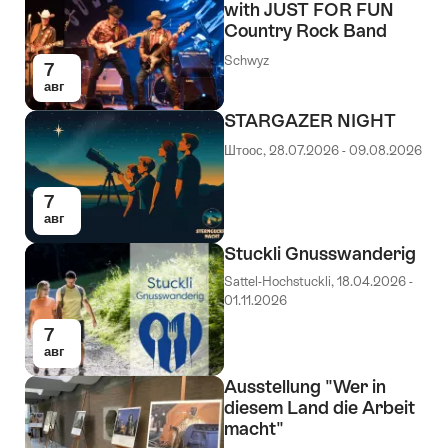
with JUST FOR FUN
Country Rock Band
Schwyz
7
авг
STARGAZER NIGHT
Штоос, 28.07.2026 - 09.08.2026
7
авг
Stuckli Gnusswanderig
Sattel-Hochstuckli, 18.04.2026 -
01.11.2026
7
авг
Ausstellung "Wer in
diesem Land die Arbeit
macht"