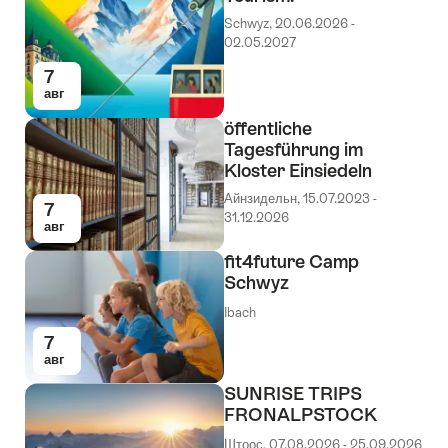
Schwyz, 20.06.2026 -
02.05.2027
7
авг
öffentliche
Tagesführung im
Kloster Einsiedeln
Айнзидельн, 15.07.2023 -
7
31.12.2026
авг
fit4future Camp
Schwyz
Ibach
7
авг
SUNRISE TRIPS
FRONALPSTOCK
Штоос, 07.08.2026 - 25.09.2026