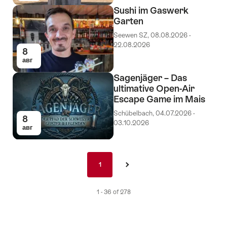
Sushi im Gaswerk
Garten
Seewen SZ, 08.08.2026 -
22.08.2026
8
авг
Sagenjäger – Das
ultimative Open-Air
Escape Game im Mais
Schübelbach, 04.07.2026 -
8
03.10.2026
авг
Pagination
1
1
›
nav
de
1 - 36 of 278