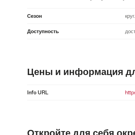
Show
Сезон
кру
Подробнее
content
Доступность
дос
Цены и информация дл
Show
Info URL
htt
Подробнее
content
Откройте для себя окр