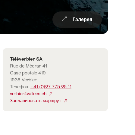
Галерея
Overview
Контакты
Téléverbier SA
Rue de Médran 41
Case postale 419
1936 Verbier
Телефон
+41 (0)27 775 25 11
verbier4vallees.ch
Запланировать маршрут