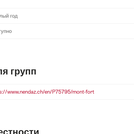
глый год
тупно
я групп
ps://www.nendaz.ch/en/P75795/mont-fort
естности