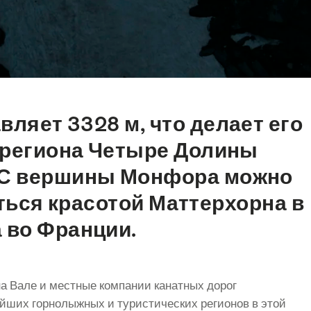
ляет 3328 м, что делает его
региона Четыре Долины
). С вершины Монфора можно
ься красотой Маттерхорна в
 во Франции.
а Вале и местные компании канатных дорог
ейших горнолыжных и туристических регионов в этой