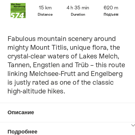
Overview
15 km
4 h 35 min
620 m
Distance
Duration
Подъем
Fabulous mountain scenery around
Intro
mighty Mount Titlis, unique flora, the
crystal-clear waters of Lakes Melch,
Tannen, Engstlen and Trüb – this route
linking Melchsee-Frutt and Engelberg
is justly rated as one of the classic
high-altitude hikes.
Описание
Click
Подробнее
here