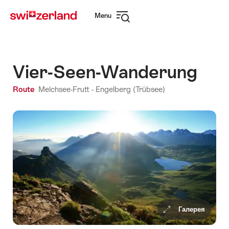
Navigate
Quick
Menu
to
navigation
Open
myswitzerland.com
navigation
Vier-Seen-Wanderung
Route
Melchsee-Frutt - Engelberg (Trübsee)
Галерея