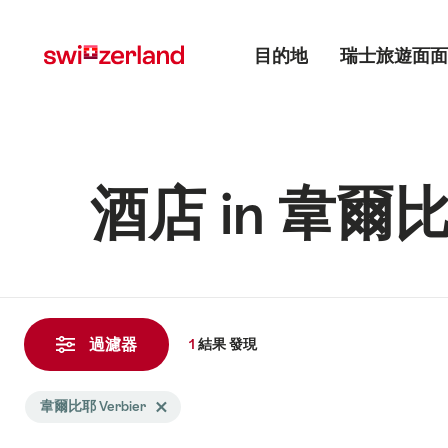
前
快
主目錄
往
速
目的地
瑞士旅遊面面
myswitzerland.com
導
航
酒店 in 韋爾比耶
1
結
過濾器
1
結果
發現
果
發
Search
韋爾比耶 Verbier
Delete 韋爾比耶 Verbier tag
現
filtered