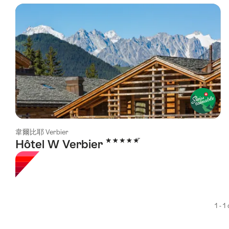
using
the
following
tags
韋爾比耶 Verbier
5 Stars
Hôtel W Verbier
1 - 1