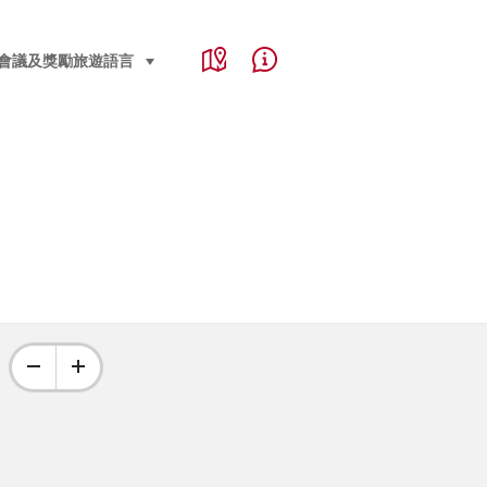
Service Navigation
Language, region and important links
會議及獎勵旅遊
語言
select (click to display)
Map
Help & Contact