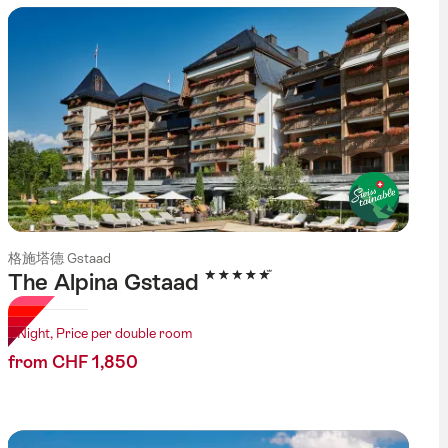
格施塔德 Gstaad
5 Stars
The Alpina Gstaad
1 Night, Price per double room
from CHF 1,850