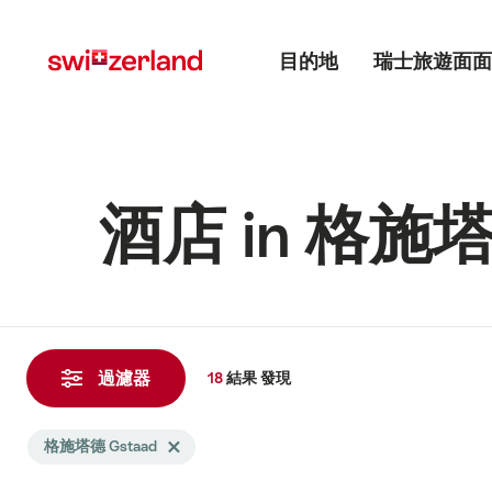
前
快
主目錄
往
速
目的地
瑞士旅遊面面
myswitzerland.com
導
航
酒店 in 格施塔
18
結
過濾器
18
結果
發現
果
發
Search
格施塔德 Gstaad
Delete 格施塔德 Gstaad tag
現
filtered