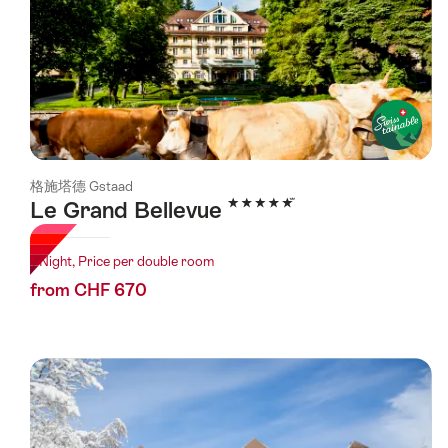
格施塔德 Gstaad
5 Stars
Le Grand Bellevue
1 Night, Price per double room
from CHF 670