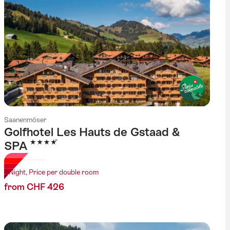
Saanenmöser
Golfhotel Les Hauts de Gstaad &
4 Stars
SPA
1 Night, Price per double room
from CHF 426