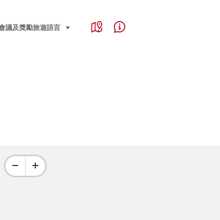
Service Navigation
Language, region and important links
會議及獎勵旅遊
語言
select (click to display)
Map
Help & Contact