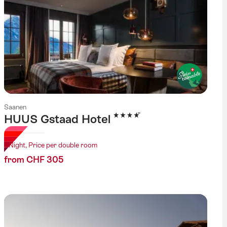
Saanen
4 Stars
HUUS Gstaad Hotel
1 Night, Price per double room
from CHF 305