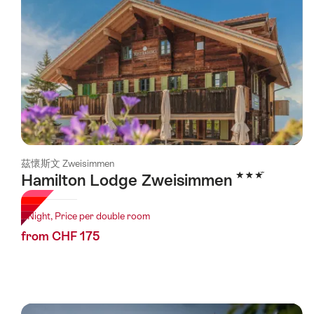
茲懷斯文 Zweisimmen
3 Stars
Hamilton Lodge Zweisimmen
1 Night, Price per double room
from CHF 175