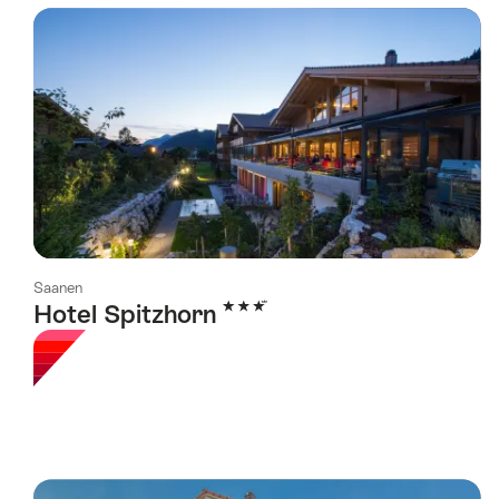
using
the
following
tags
Saanen
3 Stars
Hotel Spitzhorn