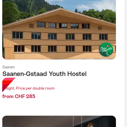
Saanen
Saanen-Gstaad Youth Hostel
1 Night, Price per double room
from CHF 285