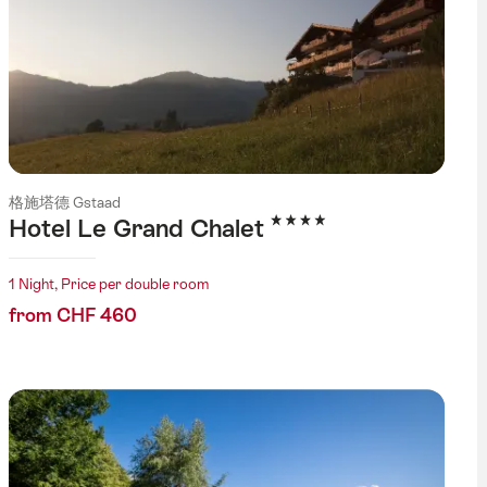
格施塔德 Gstaad
4 Stars
Hotel Le Grand Chalet
1 Night, Price per double room
from CHF 460