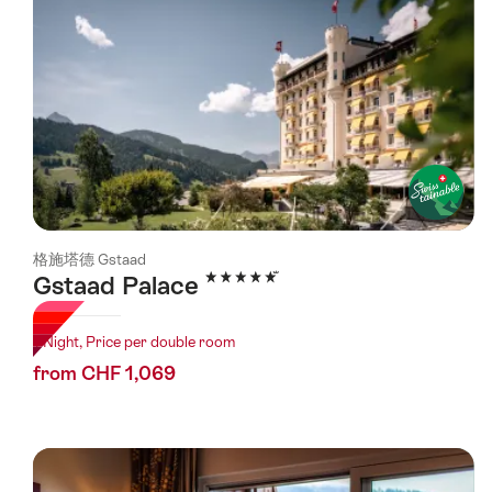
格施塔德 Gstaad
5 Stars
Gstaad Palace
1 Night, Price per double room
from CHF 1,069