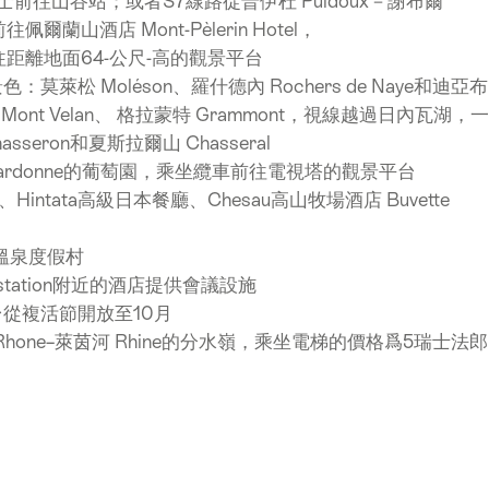
士前往山谷站；或者S7線路從普伊杜 Puidoux－謝布爾
蘭山酒店 Mont-Pèlerin Hotel，
距離地面64-公尺-高的觀景平台
莫萊松 Moléson、羅什德內 Rochers de Naye和迪亞布
及瓦蘭峰 Mont Velan、 格拉蒙特 Grammont，視線越過日內瓦湖，一
seron和夏斯拉爾山 Chasseral
ardonne的葡萄園，乘坐纜車前往電視塔的觀景平台
）、Hintata高級日本餐廳、Chesau高山牧場酒店 Buvette
ador溫泉度假村
in station附近的酒店提供會議設施
從複活節開放至10月
納河 Rhone–萊茵河 Rhine的分水嶺，乘坐電梯的價格爲5瑞士法郎