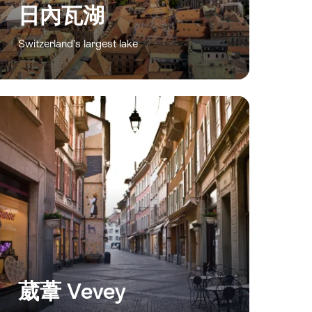
日內瓦湖
Switzerland’s largest lake
葳葦 Vevey