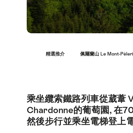
Hint
精選推介
佩爾蘭山 Le Mont-Pèle
乘坐纜索鐵路列車從葳葦 V
簡
介
Chardonne的葡萄園,
然後步行並乘坐電梯登上