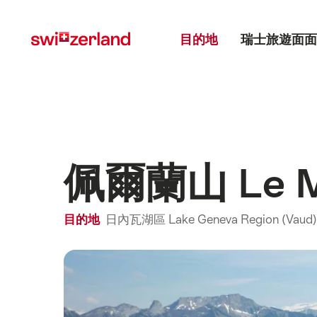
前
快
主目錄
往
速
目的地
瑞士旅遊面面
myswitzerland.com
導
航
佩爾蘭山 Le Mo
目的地
日內瓦湖區 Lake Geneva Region (Vaud