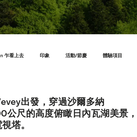
rin 乍看上去
印象
活動/節慶
體驗項目
evey出發，穿過沙爾多納
 在700公尺的高度俯瞰日內瓦湖美景
電視塔。