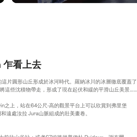
in 乍看上去
上方的這片圓形山丘形成於冰河時代。羅納冰川的冰層徹底覆蓋了
將這些沈積物帶走，形成了現在起伏和緩的平滑山丘美景…
èlerin之上，站在64公尺-高的觀景平台上可以欣賞到弗里堡
瓦湖和遠處汝拉 Jura山脈組成的壯美畫卷。