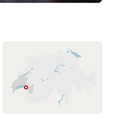
Hint
…
佩
爾
蘭
山
Le