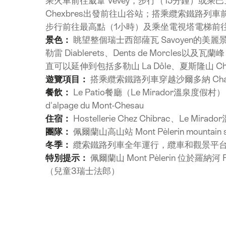
乘火車前往葳葦 Vevey，步行（15分鍾）或乘巴
Chexbres出發前往山谷站；搭乘纜索鐵路列車前往佩爾
步行前往最高點（1小時）及乘坐電視塔電梯前往
景色：
眺望整個瑞士西部薩瓦 Savoyen的美麗景色：
勒雷 Diablerets、Dents de Morcles以
直可以延伸到包括多勒山 La Dôle、夏斯隆山 Chas
遊覽項目：
搭乘纜索鐵路列車穿越沙爾多納 Ch
餐飲：
Le Patio餐廳（Le Mirador溫泉度假村
d'alpage du Mont-Chesau
住宿：
Hostellerie Chez Chibrac、Le Mir
團隊：
佩爾蘭山高山站 Mont Pèlerin mounta
冬季：
纜索鐵路列車全年運行，纜車和觀景平台
特別提示：
佩爾蘭山 Mont Pèlerin 位於羅
（兒童3瑞士法郎）