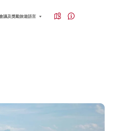
Service Navigation
Language, region and important links
會議及獎勵旅遊
語言
select (click to display)
Map
Help & Contact