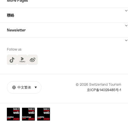
More Pages
聯絡
Newsletter
Follow us
TikTok
Yuoku
© 2026 Switzerland Tourism
中文繁体
select (click to display)
More
語
京ICP备14029485号-1
links
言
Awards