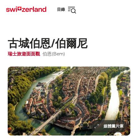
前
快
目錄
往
速
打
myswitzerland.com
導
開
航
導
航
古城伯恩/伯爾尼
瑞士旅遊面面觀
伯恩(Bern)
媒體圖片庫