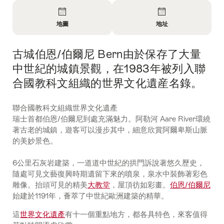
概
覽
地圖
地址
開
開
放
放
古城伯恩/伯爾尼 Bern由於保存了大量
簡
資
資
介
料
料
中世紀的城鎮景觀，在1983年被列入聯
地
聯
合國教科文組織的世界文化遺産名錄。
圖
絡
方
聯合國教科文組織世界文化遺產
式
瑞士首都伯恩/伯爾尼到處充滿魅力。阿勒河 Aare River環繞
著古老的城鎮，遊客可以漫步其中，細意欣賞阿爾卑斯山脈
的美妙景色。
6公里石灰岩建築，一道道中世紀的拱門訴說著悠久歷史，
隨處可見文藝復興時期遺留下來的噴泉，泉水中裝飾著彩色
雕像。抬頭可見的精美
大教堂
，屋頂彷如彩畫。
伯恩/伯爾尼
始建於1191年，薈萃了中世紀歐洲建築的精華。
這
世界文化遺產
有十一個重點地方，都各具特色，來客值得