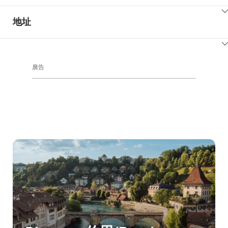
ClickToViewContent
地址
ClickToViewContent
廣告