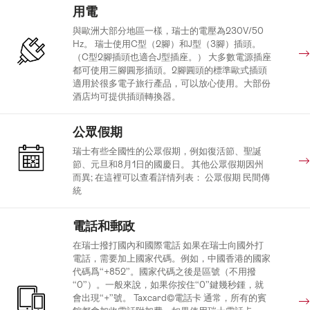
用電
與歐洲大部分地區一樣，瑞士的電壓為230V/50
Hz。 瑞士使用C型（2腳）和J型（3腳）插頭。
（C型2腳插頭也適合J型插座。） 大多數電源插座
都可使用三腳圓形插頭。2腳圓頭的標準歐式插頭
適用於很多電子旅行產品，可以放心使用。大部份
酒店均可提供插頭轉換器。
公眾假期
瑞士有些全國性的公眾假期，例如復活節、聖誕
節、元旦和8月1日的國慶日。 其他公眾假期因州
而異; 在這裡可以查看詳情列表： 公眾假期 民間傳
統
電話和郵政
在瑞士撥打國內和國際電話 如果在瑞士向國外打
電話，需要加上國家代碼。例如，中國香港的國家
代碼爲“+852”。國家代碼之後是區號（不用撥
“0”）。一般來說，如果你按住“0”鍵幾秒鍾，就
會出現“+”號。 Taxcard©電話卡 通常，所有的賓