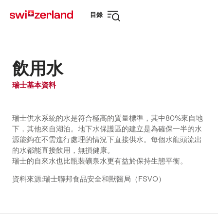
前
快
目錄
往
速
打
myswitzerland.com
導
開
航
導
航
飲用水
瑞士基本資料
瑞士供水系統的水是符合極高的質量標準，其中80%來自地
下，其他來自湖泊。地下水保護區的建立是為確保一半的水
源能夠在不需進行處理的情況下直接供水。每個水龍頭流出
的水都能直接飲用，無損健康。
瑞士的自來水也比瓶裝礦泉水更有益於保持生態平衡。
資料來源:瑞士聯邦食品安全和獸醫局（FSVO）