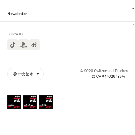
Newsletter
Follow us
TikTok
Yuoku
© 2026 Switzerland Tourism
中文繁体
select (click to display)
More
語
京ICP备14029485号-1
links
言
Awards