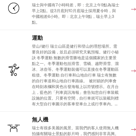
瑞士與中國有7小時時差，即：北京上午9點為瑞士
早上2點。從3月底到10月底瑞士採用夏令時，與
中國相差6小時。即：北京上午9點，瑞士早上3
點。
運動
登山/健行 瑞士山區是健行和登山的理想場所。需
要良好的設備，並且必須研究天氣預報。健行小秘
訣 冬季運動 無數的滑雪勝地是這個國家的主要景
點之一。冬季運動包括滑雪、雪橇、越野滑雪、溜
冰、冰壺等。冬季運動裝備可以直接在冬季運動區
租借。冬季運動 自行車和山地自行車 瑞士有無數
的自行車道和山地自行車路線。 被封鎖的列車會
在時刻表欄和黃色出發海報上以符號標示。在月台
上，藍色的「列車資訊海報」會告知您自行車裝載
設施的位置。只要有空間，自行車就可以裝載到標
有大型自行車圖示的客車登車台上或行李車內。...
無人機
瑞士有很多美麗的風景。當我們的客人使用無人機
拍攝有關瑞士景點的影片時，我們感到非常高興。