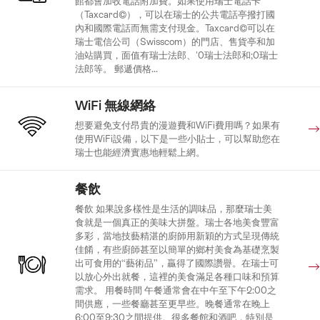
館都會加收電話附加費。如果使用瑞士電話卡
（Taxcard©），可以在瑞士的公共電話亭撥打國
內和國際電話而無需支付現金。Taxcard©可以在
瑞士電信公司（Swisscom）的門店、售貨亭和加
油站購買，面值有瑞士法郎、'0瑞士法郎和;0瑞士
法郎等。 郵遞價格...
WiFi 無線網絡
想要避免支付昂貴的漫遊費和WiFi費用嗎？如果有
使用WiFi設備，以下是一些小貼士，可以幫助您在
瑞士也能經濟實惠地輕鬆上網。
餐飲
餐飲 如果說多樣性是生活的調味品，那麼瑞士美
食就是一個真正的美味大拼盤。瑞士各地美食豐富
多彩，當地技藝精湛的廚師用新穎的方式呈現傳統
佳餚，有些廚師甚至以簡單的鄉村美食為基礎烹製
出可食用的“藝術品”，贏得了國際讚譽。在瑞士可
以放心外出就餐，這裡的美食滿足各種口味和預算
需求。 用餐時間 午餐通常會在中午至下午2:00之
間供應，一些餐廳甚至更早些。晚餐通常在晚上
6:00至9:30之間提供。很多餐館和酒吧，特別是