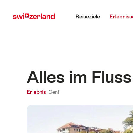
Navigate
Schnellnavigation
Hauptmenü
to
Reiseziele
Erlebniss
myswitzerland.com
Alles im Fluss
Erlebnis
Genf