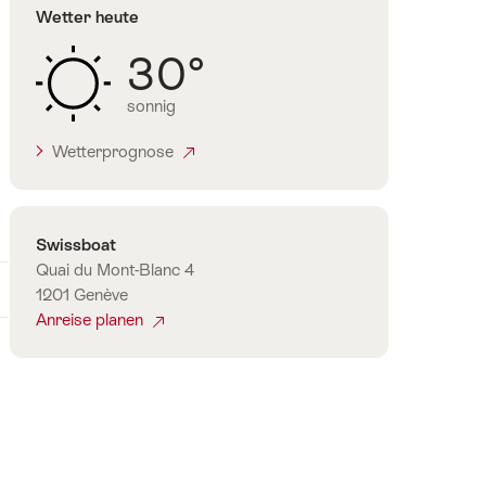
Wetter heute
30°
sonnig
Wetterprognose
Kontakt
Swissboat
Quai du Mont-Blanc 4
1201 Genève
Anreise planen