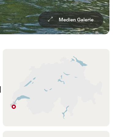
Medien Galerie
Übersicht
Karte
d
.
Genf
Region
Genf