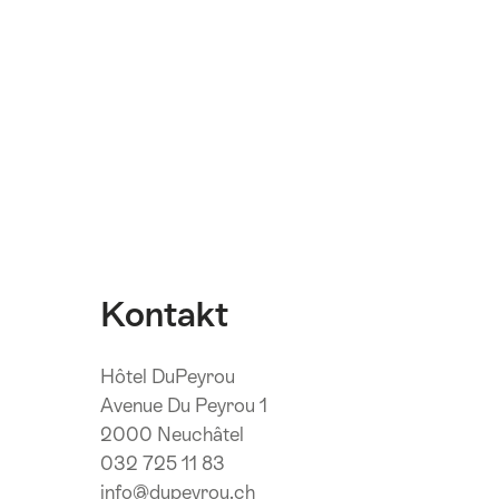
Kontakt
Hôtel DuPeyrou
Avenue Du Peyrou 1
2000 Neuchâtel
032 725 11 83
info@dupeyrou.ch