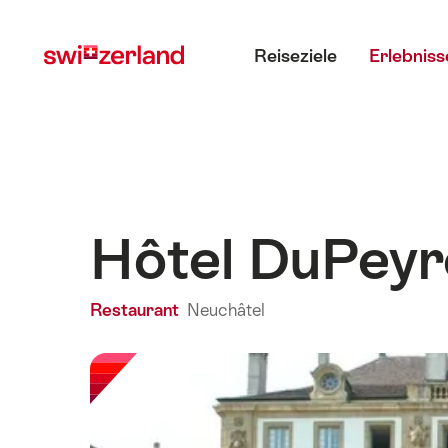
Navigate
Schnellnavigation
Hauptmenü
to
Reiseziele
Erlebniss
myswitzerland.com
Hôtel DuPeyr
Restaurant
Neuchâtel