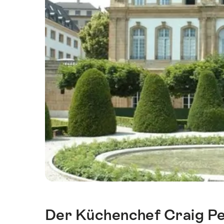
Der Küchenchef Craig Pen
Einleitung