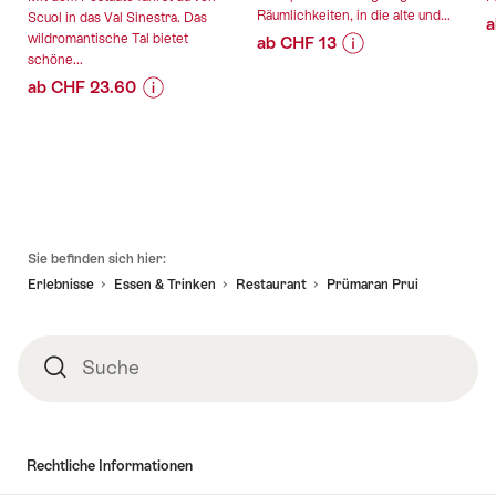
Räumlichkeiten, in die alte und...
Scuol in das Val Sinestra. Das
a
wildromantische Tal bietet
ab CHF 13
schöne...
Preis-
Angebotsdetails
ab CHF 23.60
Informationen
Preis-
Angebotsdetails
zu
gültig:
Informationen
Angebot
14.08.2026
zu
"Privatführung
gültig:
-
Angebot
im
07.08.2026
01.08.2027
"Val
Schloss
-
Sinestra
Tarasp"
Fusszeile
25.10.2026
Postauto
Sie befinden sich hier:
Ticket
Erlebnisse
Essen & Trinken
Restaurant
Prümaran Prui
ab
Scuol
retour"
Suche
Suche
Rechtliche Informationen