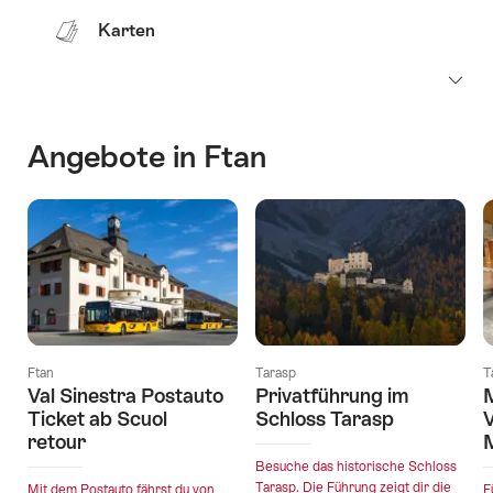
Karten
Angebote in Ftan
Ftan
Tarasp
T
Val Sinestra Postauto
Privatführung im
M
Ticket ab Scuol
Schloss Tarasp
retour
Besuche das historische Schloss
Tarasp. Die Führung zeigt dir die
Mit dem Postauto fährst du von
F