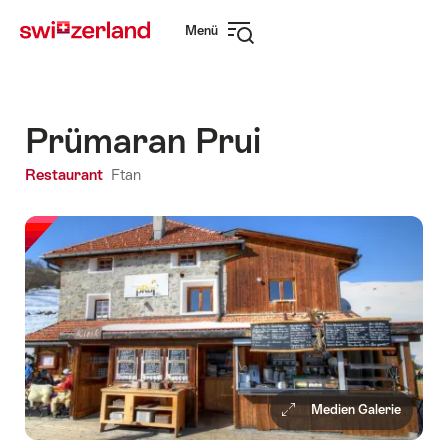
Navigate
Schnellnavigation
Menü
to
Navigation
myswitzerland.com
öffnen
Prümaran Prui
Restaurant
Ftan
Medien Galerie