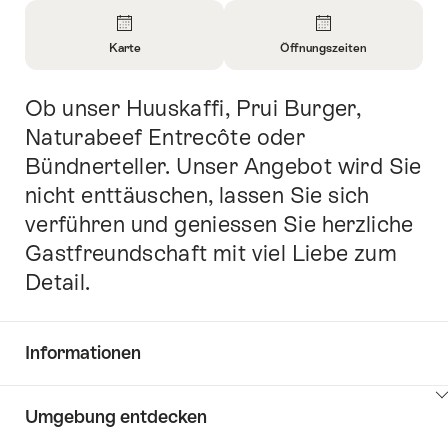
Überblick
Karte
Öffnungszeiten
Informationen
Informationen
zu
zu
Ob unser Huuskaffi, Prui Burger,
Einleitung
Karte
Öffnungszeiten
öffnen
öffnen
Naturabeef Entrecôte oder
Bündnerteller. Unser Angebot wird Sie
nicht enttäuschen, lassen Sie sich
verführen und geniessen Sie herzliche
Gastfreundschaft mit viel Liebe zum
Detail.
Informationen
Inhalte
Umgebung entdecken
Common.Of
anzeigen