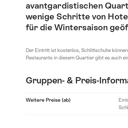
avantgardistischen Quart
wenige Schritte von Hotel
für die Wintersaison geöf
Der Eintritt ist kostenlos, Schlittschuhe könne
Restaurants in diesem Quartier gibt es auch ei
Gruppen- & Preis-Inform
Inhalte
Weitere Preise (ab)
Eintr
Technische
anzeigen
Schl
Angaben