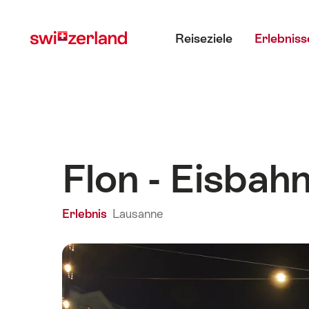
Navigate
Schnellnavigation
Hauptmenü
to
Reiseziele
Erlebniss
myswitzerland.com
Flon - Eisbah
Erlebnis
Lausanne