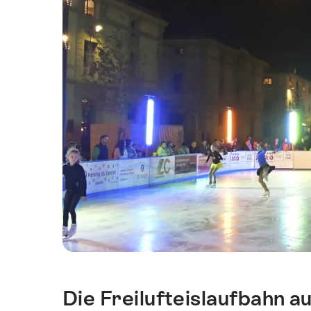
Die Freilufteislaufbahn a
Einleitung