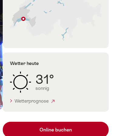
Lausanne
Waadtland
Wetter heute
31°
sonnig
Wetterprognose
Online buchen