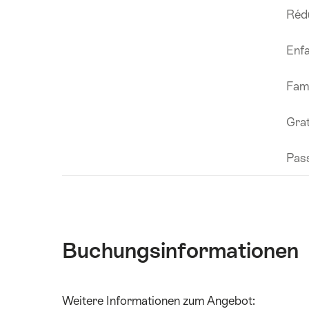
Rédu
Enfa
Fami
Grat
Pas
Buchungsinformationen
Inhalte
Weitere Informationen zum Angebot:
Technische
anzeigen