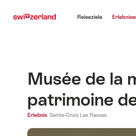
Navigate
Schnellnavigation
Hauptmenü
to
Reiseziele
Erlebniss
myswitzerland.com
Musée de la m
patrimoine d
Erlebnis
Sainte-Croix Les Rasses