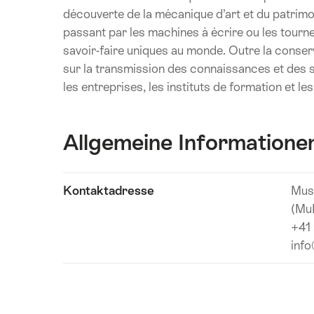
découverte de la mécanique d’art et du patrimo
passant par les machines à écrire ou les tourne-
savoir-faire uniques au monde. Outre la conserva
sur la transmission des connaissances et des sa
les entreprises, les instituts de formation et le
Allgemeine Informatione
Inhalte
Kontaktadresse
Musé
Technische
anzeigen
(Mu
Angaben
+41
inf