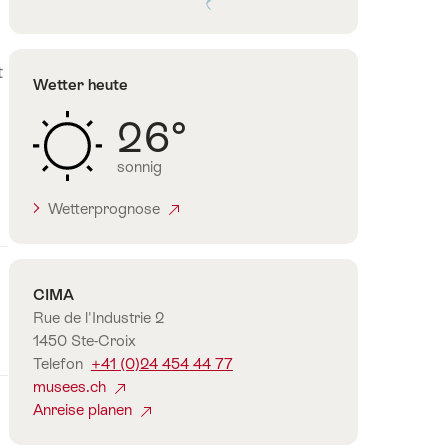
Rasses
Waadtland
t
Wetter heute
26°
sonnig
Wetterprognose
Kontakt
CIMA
Rue de l'Industrie 2
1450 Ste-Croix
Telefon
+41 (0)24 454 44 77
musees.ch
Anreise planen