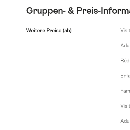
Gruppen- & Preis-Inform
Inhalte
Weitere Preise (ab)
Visi
Technische
anzeigen
Angaben
Adul
Réd
Enfa
Fami
Visi
Adul