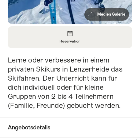
Medien Galerie
Überblick
Reservation
Informationen
zu
Lerne oder verbessere in einem
Einleitung
Reservation
öffnen
privaten Skikurs in Lenzerheide das
Skifahren. Der Unterricht kann für
dich individuell oder für kleine
Gruppen von 2 bis 4 Teilnehmern
(Familie, Freunde) gebucht werden.
Angebotsdetails