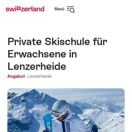
Navigate
Schnellnavigation
Menü
to
Navigation
myswitzerland.com
öffnen
Private Skischule für
Erwachsene in
Lenzerheide
Angebot
Lenzerheide