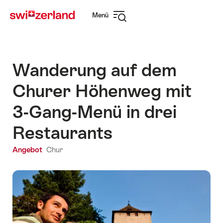
Navigate
Schnellnavigation
Menü
to
Navigation
myswitzerland.com
öffnen
Wanderung auf dem
Churer Höhenweg mit
3-Gang-Menü in drei
Restaurants
Angebot
Chur