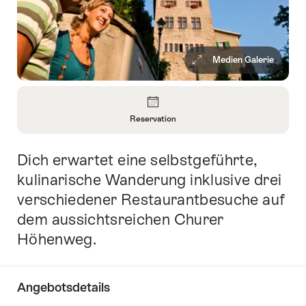
Medien Galerie
Überblick
Reservation
Informationen
zu
Dich erwartet eine selbstgeführte,
Einleitung
Reservation
öffnen
kulinarische Wanderung inklusive drei
verschiedener Restaurantbesuche auf
dem aussichtsreichen Churer
Höhenweg.
Angebotsdetails