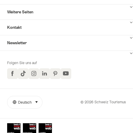
Weitere Seiten
Kontakt
Inhalte
Newsletter
Kontakt
anzuzeigen
Folgen Sie uns auf
Facebook
TikTok
Instagram
LinkedIn
Pinterest
YouTube
© 2026 Schweiz Tourismus
Deutsch
auswählen (klicken um anzuzeigen)
Weitere
Sprache
Links
Auszeichnungen