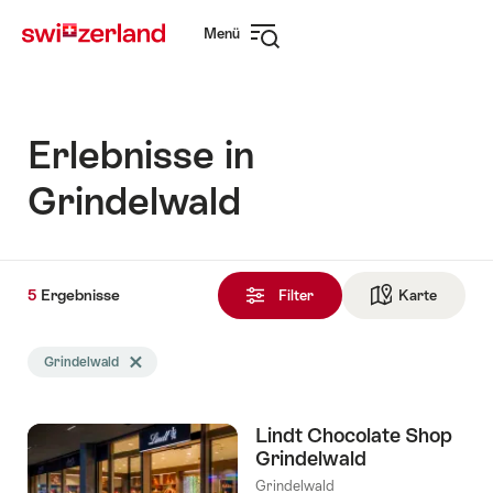
Navigate
Schnellnavigation
Menü
to
Navigation
myswitzerland.com
öffnen
Erlebnisse in
Grindelwald
5
5
Ergebnisse
Ergebnisse
Filter
Karte
Zur die 
gefunden
Die
Grindelwald
Tag Grindelwald löschen
Suche
wurde
nach
Lindt Chocolate Shop
folgenden
Grindelwald
Tags
gefiltert
Grindelwald