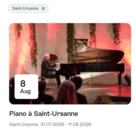
Die
Saint-Ursanne
Tag Saint-Ursanne löschen
Suche
wurde
nach
folgenden
Tags
gefiltert
8
Aug
Piano à Saint-Ursanne
Saint-Ursanne, 31.07.2026 - 11.08.2026