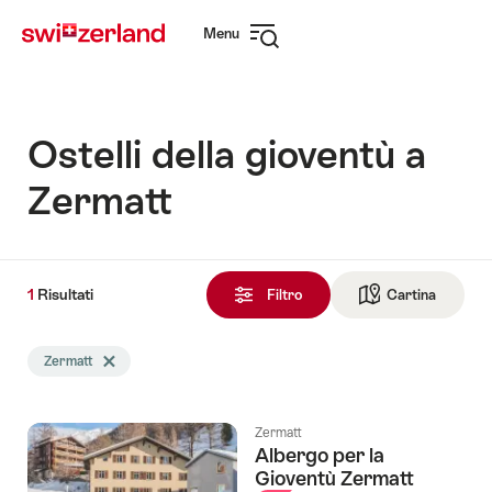
Navigare
Navigazione
Menu
su
rapida
Apri
myswitzerland.com
navigazione
Ostelli della gioventù a
Zermatt
1
1
Risultati
Risultati
Filtro
Cartina
Vai alla 
trovati
La
Zermatt
Elimina tag Zermatt
ricerca
è
stata
Zermatt
filtrata
Albergo per la
in
Gioventù Zermatt
base