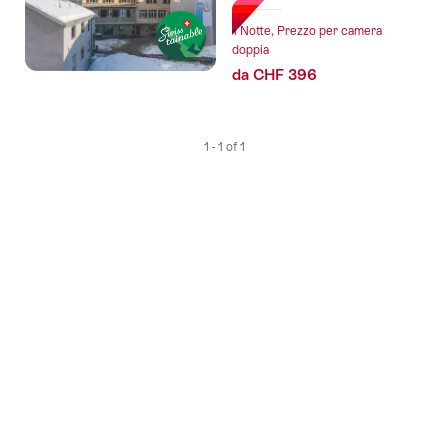
ai
1 Notte, Prezzo per camera
tag
doppia
seguenti
da CHF 396
1 - 1 of 1