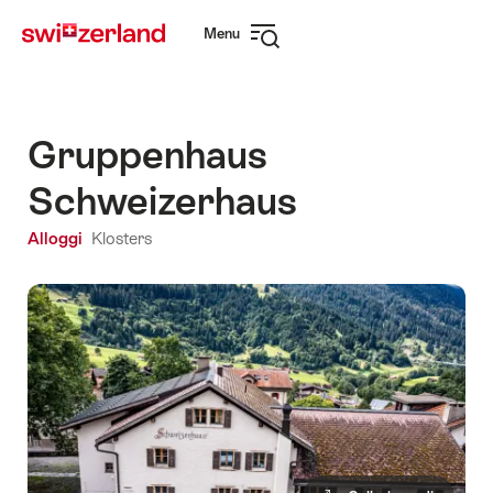
Navigare
Navigazione
Menu
su
rapida
Apri
myswitzerland.com
navigazione
Gruppenhaus
Schweizerhaus
Alloggi
Klosters