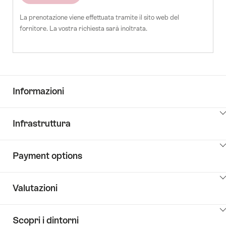
ospiti
La prenotazione viene effettuata tramite il sito web del
fornitore. La vostra richiesta sarà inoltrata.
Informazioni
Clicca
Infrastruttura
qui
per
Clicca
visualizzare
Payment options
qui
i
per
contenuti
Clicca
visualizzare
Key
Valutazioni
qui
i
Value
per
contenuti
List
Clicca
visualizzare
vai
Scopri i dintorni
qui