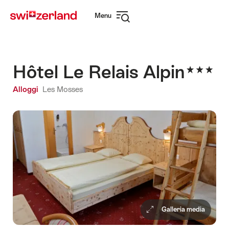
Navigare
Navigazione
Menu
su
rapida
Apri
myswitzerland.com
navigazione
Hôtel Le Relais Alpin
Alloggi
Les Mosses
Galleria media