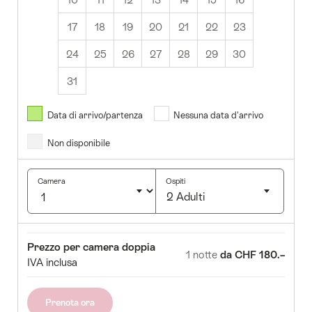
17
18
19
20
21
22
23
24
25
26
27
28
29
30
31
Agosto
2026
Data di arrivo/partenza
Nessuna data d'arrivo
Non disponibile
r
Mer
Gio
Ven
Sab
Dom
1
2
Camera
Ospiti
2 Adulti
5
6
7
8
9
Clicca
12
13
14
15
16
per
Camera
Prezzo
Prezzo per camera doppia
selezionare
19
20
21
22
23
1 notte
da CHF 180.–
IVA inclusa
il
5
26
27
28
29
30
numero
di
Prenota ora