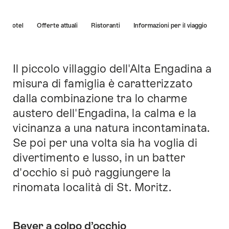
Elenco
Hotel
Offerte attuali
Ristoranti
Informazioni per il viaggio
di
link
che
conducono
Il piccolo villaggio dell'Alta Engadina a
Introduzione
direttamente
misura di famiglia è caratterizzato
ai
dalla combinazione tra lo charme
punti
di
austero dell'Engadina, la calma e la
ancoraggio
vicinanza a una natura incontaminata.
di
Se poi per una volta sia ha voglia di
questo
sito.
divertimento e lusso, in un batter
d'occhio si può raggiungere la
rinomata località di St. Moritz.
Bever a colpo d’occhio