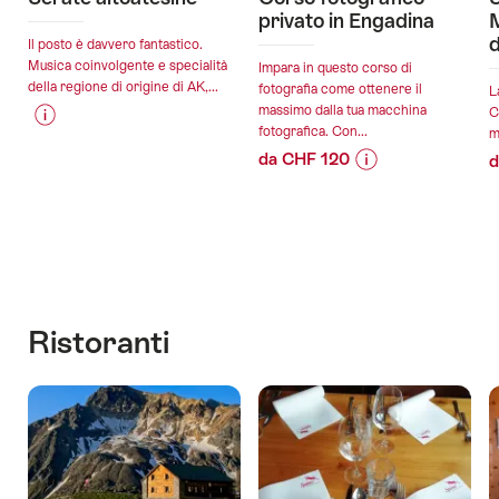
privato in Engadina
M
d
Il posto è davvero fantastico.
Musica coinvolgente e specialità
Impara in questo corso di
della regione di origine di AK,...
fotografia come ottenere il
L
massimo dalla tua macchina
C
fotografica. Con...
m
Informazioni
Dettagli
da CHF 120
d
sul
offerta
Informazioni
Dettagli
prezzo
sul
offerta
dell’offerta
validità:
prezzo
"Serate
14.08.2026
dell’offerta
altoatesine"
validità:
-
"Corso
06.08.2026
11.09.2026
fotografico
-
privato
Ristoranti
31.12.2026
in
Engadina"