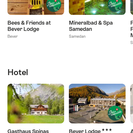
Bees & Friends at
Mineralbad & Spa
Bever Lodge
Samedan
F
Bever
Samedan
S
Hotel
3 Stelle
Gasthaus Spinas
Bever Lodge
A