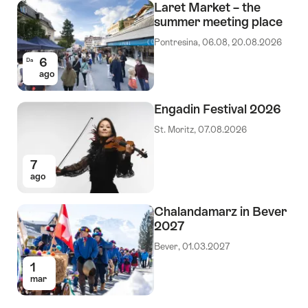
Laret Market – the
summer meeting place
Pontresina, 06.08, 20.08.2026
6
Da
ago
Engadin Festival 2026
St. Moritz, 07.08.2026
7
ago
Chalandamarz in Bever
2027
Bever, 01.03.2027
1
mar