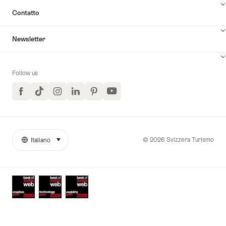
Contatto
Newsletter
Follow us
Facebook
TikTok
Instagram
LinkedIn
Pinterest
YouTube
© 2026 Svizzera Turismo
Italiano
seleziona (clicca per visualizzare)
More
Lingua
links
Awards