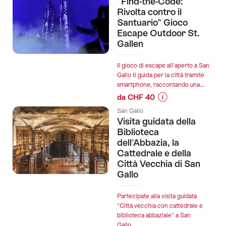
"Find-the-Code:
dell’offerta
Rivolta contro il
"Caccia
Santuario" Gioco
al
Escape Outdoor St.
tesoro
Gallen
digitale
a
Il gioco di escape all'aperto a San
San
Gallo ti guida per la città tramite
smartphone, raccontando una...
Gallo":
da CHF 40
Informazioni
San Gallo
sul
Visita guidata della
prezzo
Biblioteca
dell’offerta
dell'Abbazia, la
Cattedrale e della
""Find-
Città Vecchia di San
the-
Gallo
Code:
Rivolta
contro
Partecipate alla visita guidata
"Città vecchia con cattedrale e
il
biblioteca abbaziale" a San
Santuario"
Gallo....