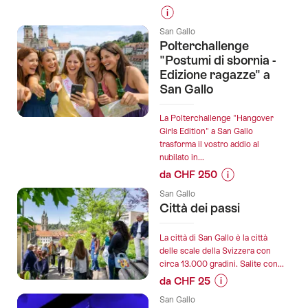
Informazioni
San Gallo
sul
Polterchallenge
prezzo
"Postumi di sbornia -
dell’offerta
Edizione ragazze" a
San Gallo
"2026
-
Giubileo
La Polterchallenge "Hangover
Girls Edition" a San Gallo
per
trasforma il vostro addio al
i
nubilato in...
25
da CHF 250
anni
Informazioni
del
San Gallo
sul
Città dei passi
gruppo
prezzo
di
dell’offerta
La città di San Gallo è la città
pellegrini":
"Polterchallenge
delle scale della Svizzera con
circa 13.000 gradini. Salite con...
"Postumi
di
da CHF 25
sbornia
Informazioni
San Gallo