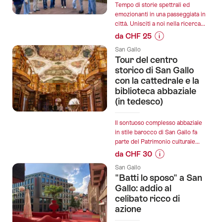
Tempo di storie spettrali ed
seguenti
emozionanti in una passeggiata in
città. Unisciti a noi nella ricerca...
da CHF 25
Informazioni
San Gallo
sul
Tour del centro
prezzo
storico di San Gallo
dell’offerta
con la cattedrale e la
biblioteca abbaziale
"Gola
(in tedesco)
selvaggia
e
romantici
Il sontuoso complesso abbaziale
in stile barocco di San Gallo fa
laghetti
parte del Patrimonio culturale...
balneabili":
da CHF 30
Informazioni
San Gallo
sul
"Batti lo sposo" a San
prezzo
Gallo: addio al
dell’offerta
celibato ricco di
azione
"Tour
del