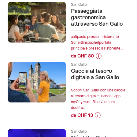
Informazioni
il
San Gallo
sul
Santuario
Passeggiata
prezzo
gastronomica
con
dell’offerta
attraverso San Gallo
Realtà
"Biglietto
Aumentata"
Day
Gioco
antipasto presso il ristorante
Spa
Scheitlinsbüchelportata
di
principale presso il ristorante...
im
Fuga
da CHF 80
well
all\'Aperto
Informazioni
come
a
San Gallo
sul
FIT
Caccia al tesoro
San
prezzo
digitale a San Gallo
Einstein
Gallo":
dell’offerta
St.
"Passeggiata
Gallen":
Scopri San Gallo con una caccia
gastronomica
al tesoro digitale usando l'app
myCityHunt. Risolvi enigmi,
attraverso
decifra...
San
da CHF 13
Gallo":
Informazioni
sul
San Gallo
prezzo