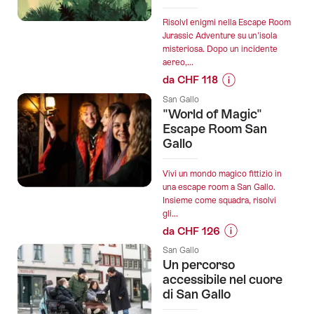
privato
diretto
RisolvI enigmi nella Escape Room
Jurassic Adventure su un'isola
da
misteriosa. Dopo un incidente
St.
aereo,...
Gallen
da CHF 118
a
Informazioni
Zurigo":
San Gallo
sul
"World of Magic"
prezzo
Escape Room San
dell’offerta
Gallo
"Lost
Island
Vivi un mondo magico fittizio in
2
una escape room a San Gallo.
Insieme come squadra, risolvi
"Jurassic
gli...
Adventure"
da CHF 126
Escape
Informazioni
Room
San Gallo
sul
Un percorso
a
prezzo
accessibile nel cuore
San
dell’offerta
di San Gallo
Gallo":
""World