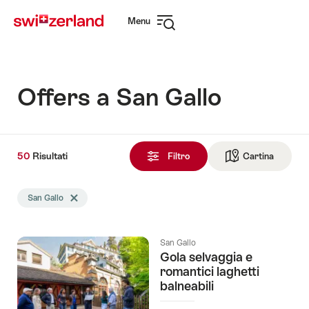
Navigare
Navigazione
Menu
su
rapida
Apri
myswitzerland.com
navigazione
Offers a San Gallo
50
50
Risultati
Risultati
Filtro
Cartina
Vai alla 
trovati
La
San Gallo
Elimina tag San Gallo
ricerca
è
stata
San Gallo
filtrata
Gola selvaggia e
in
romantici laghetti
base
balneabili
ai
tag