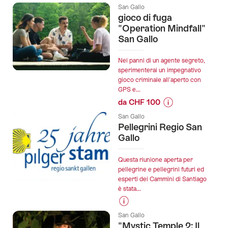
Informazioni
San Gallo
sul
gioco di fuga
prezzo
"Operation Mindfall"
dell’offerta
San Gallo
""Batti
la
Nei panni di un agente segreto,
sposa"
sperimenterai un impegnativo
gioco criminale all'aperto con
a
GPS e...
San
da CHF 100
Gallo:
Informazioni
un
San Gallo
sul
Pellegrini Regio San
addio
prezzo
Gallo
al
dell’offerta
nubilato
"gioco
Questa riunione aperta per
ricco
di
pellegrine e pellegrini futuri ed
di
esperti dei Cammini di Santiago
fuga
azione":
è stata...
"Operation
Mindfall"
Informazioni
San
San Gallo
sul
"Mystic Temple 2: Il
Gallo":