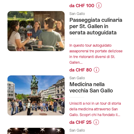
azione":
da CHF 100
Informazioni
San Gallo
sul
Passeggiata culinaria
prezzo
per St. Gallen in
dell’offerta
serata autoguidata
""Da
Vinci"
In questo tour autoguidato
Escape
assaporerai tre portate deliziose
in tre ristoranti diversi di St.
Room
Gallen...
San
da CHF 80
Gallo":
Informazioni
San Gallo
sul
Medicina nella
prezzo
vecchia San Gallo
dell’offerta
"Passeggiata
Unisciti a noi in un tour di storia
culinaria
della medicina attraverso San
Gallo. Scopri chi ha fondato il...
per
da CHF 25
St.
Informazioni
Gallen
San Gallo