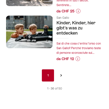
femminili in tutti i secoli.
-
Sentirete...
Giubileo
da CHF 25
per
Informazioni
i
San Gallo
sul
Kinder, Kinder, hier
25
prezzo
gibt's was zu
anni
dell’offerta
entdecken
del
"Storie
gruppo
di
di
Sai di che cosa c’entra l’orso con
donne
San Gallo? Perché troviamo teste
pellegrini":
di persone sconosciute sui...
forti":
da CHF 12
Informazioni
sul
Paginatura
prezzo
1
1
›
nav
dell’offerta
it
"Kinder,
1 - 36 of 50
Kinder,
hier
gibt's
was