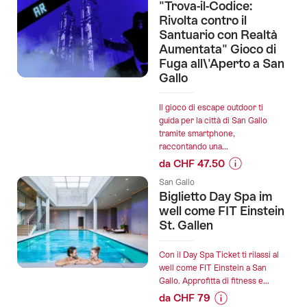
-
sul
"Trova-il-Codice:
Edizione
prezzo
Rivolta contro il
ragazze"
dell’offerta
Santuario con Realtà
Aumentata" Gioco di
a
"Città
Fuga all\'Aperto a San
San
dei
Gallo
Gallo":
passi":
Il gioco di escape outdoor ti
guida per la città di San Gallo
tramite smartphone,
raccontando una...
da CHF 47.50
Informazioni
San Gallo
sul
Biglietto Day Spa im
prezzo
well come FIT Einstein
dell’offerta
St. Gallen
""Trova-
il-
Con il Day Spa Ticket ti rilassi al
Codice:
well come FIT Einstein a San
Gallo. Approfitta di fitness e...
Rivolta
da CHF 79
contro