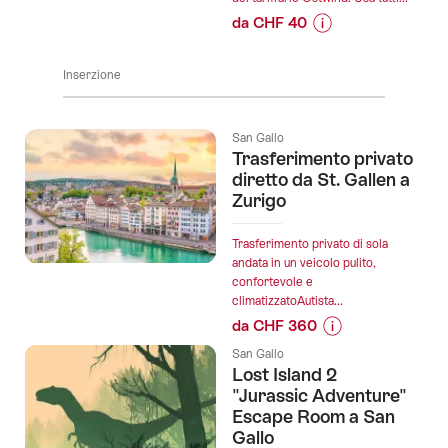
Escape
da CHF 40
Room
Informazioni
San
sul
Gallo":
Inserzione
prezzo
dell’offerta
"Carta
San Gallo
giornaliera
Trasferimento privato
per
diretto da St. Gallen a
tutte
Zurigo
le
zone
Trasferimento privato di sola
nel
andata in un veicolo pulito,
confortevole e
tariffario
climatizzatoAutista...
Ostwind":
da CHF 360
Informazioni
San Gallo
sul
Lost Island 2
prezzo
"Jurassic Adventure"
dell’offerta
Escape Room a San
Gallo
"Trasferimento