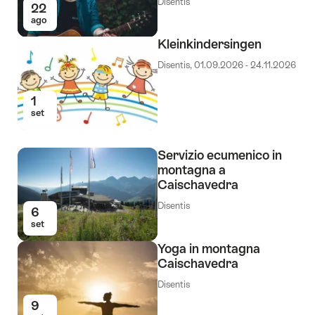
Disentis
22
ago
Kleinkindersingen
Disentis, 01.09.2026 - 24.11.2026
1
set
Servizio ecumenico in
montagna a
Caischavedra
Disentis
6
set
Yoga in montagna
Caischavedra
Disentis
9