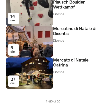
Plausch Boulder
Wettkampf
Disentis
14
nov
Mercatino di Natale di
Disentis
Disentis
5
dic
Mercato di Natale
Catrina
Disentis
27
dic
1 - 20 of 20