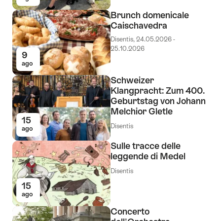
Brunch domenicale
Caischavedra
Disentis, 24.05.2026 -
25.10.2026
9
ago
Schweizer
Klangpracht: Zum 400.
Geburtstag von Johann
Melchior Gletle
15
Disentis
ago
Sulle tracce delle
leggende di Medel
Disentis
15
ago
Concerto