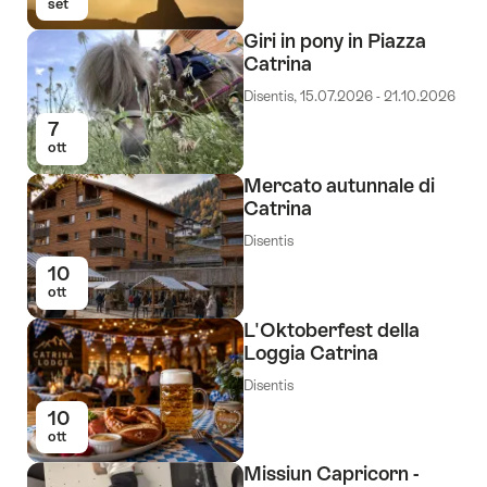
set
Giri in pony in Piazza
Catrina
Disentis, 15.07.2026 - 21.10.2026
7
ott
Mercato autunnale di
Catrina
Disentis
10
ott
L'Oktoberfest della
Loggia Catrina
Disentis
10
ott
Missiun Capricorn -