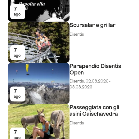
ai
7
tag
ago
seguenti
Scursalar e grillar
Disentis
7
ago
Parapendio Disentis
Open
Disentis, 02.08.2026 -
08.08.2026
7
ago
Passeggiata con gli
asini Caischavedra
Disentis
7
ago