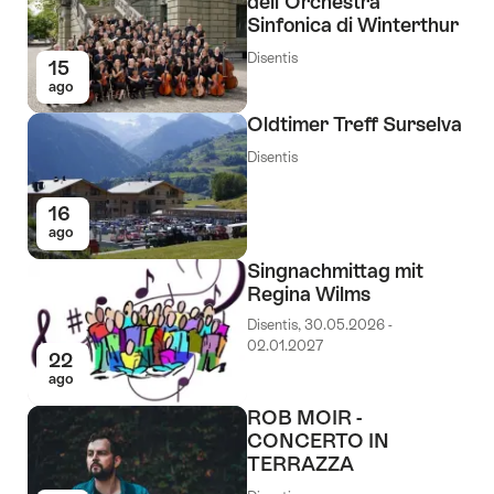
dell'Orchestra
Sinfonica di Winterthur
Disentis
15
ago
Oldtimer Treff Surselva
Disentis
16
ago
Singnachmittag mit
Regina Wilms
Disentis, 30.05.2026 -
02.01.2027
22
ago
ROB MOIR -
CONCERTO IN
TERRAZZA