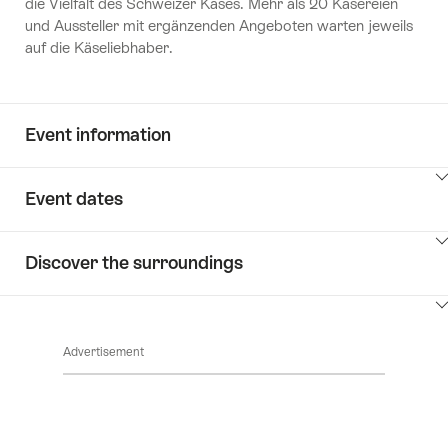
die Vielfalt des Schweizer Käses. Mehr als 20 Käsereien
und Aussteller mit ergänzenden Angeboten warten jeweils
auf die Käseliebhaber.
Event information
ClickToViewContent
Event dates
ClickToViewContent
Discover the surroundings
ClickToViewContent
Advertisement