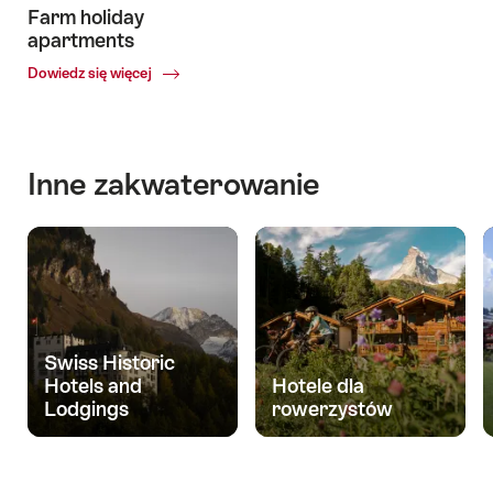
Farm holiday
apartments
Common.Of
Dowiedz się więcej
Farm
holiday
apartments
Inne zakwaterowanie
Swiss Historic
Hotels and
Hotele dla
Lodgings
rowerzystów