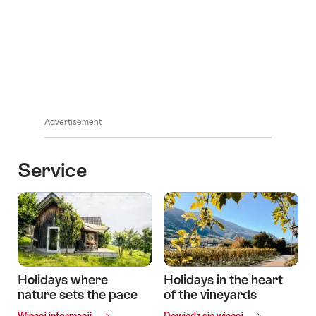
On
the
farm
Opowieści
Advertisement
Service
Holidays where
Holidays in the heart
nature sets the pace
of the vineyards
Common.Of
Common.Of
Więcej informacji
Dowiedz się więcej