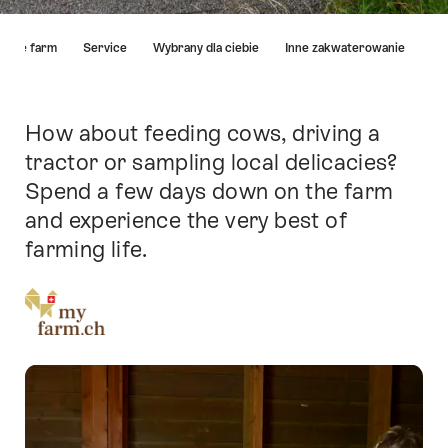
Hint
n the farm
Service
Wybrany dla ciebie
Inne zakwaterowanie
How about feeding cows, driving a
Intro
tractor or sampling local delicacies?
Spend a few days down on the farm
and experience the very best of
farming life.