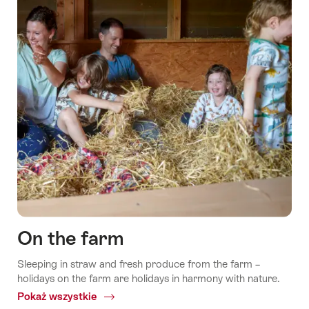
Opowieści
Enchanting
trails
On the farm
Sleeping in straw and fresh produce from the farm –
holidays on the farm are holidays in harmony with nature.
Pokaż wszystkie
Common.Of