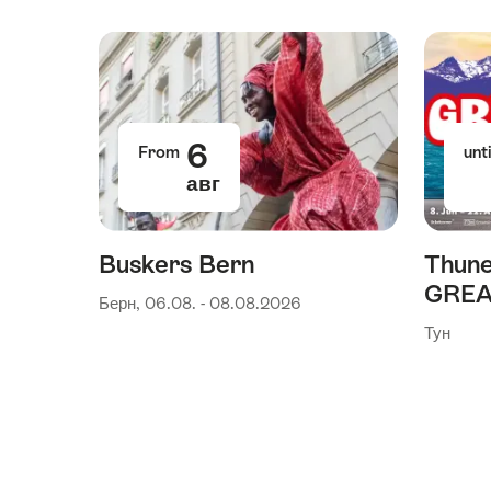
6
From
unti
авг
Buskers Bern
Thune
GREA
Берн, 06.08. - 08.08.2026
Тун