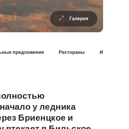
Галерея
ьные предложения
Рестораны
Информация
 полностью
начало у ледника
ерез Бриенцкое и
лу втекает в Бильское