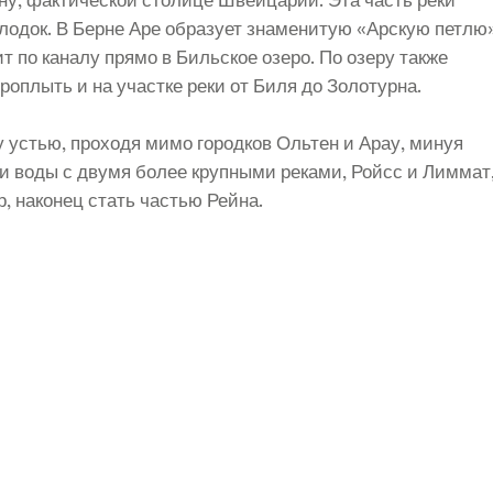
лодок. В Берне Аре образует знаменитую «Арскую петлю
ит по каналу прямо в Бильское озеро. По озеру также
роплыть и на участке реки от Биля до Золотурна.
у устью, проходя мимо городков Ольтен и Арау, минуя
ои воды с двумя более крупными реками, Ройсс и Лиммат
, наконец стать частью Рейна.