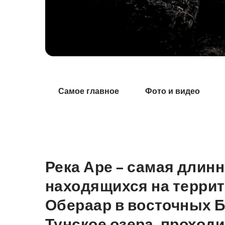
Hint
Самое главное
Фото и видео
Река Аре – самая длин
Intro
находящихся на террит
Обераар в восточных Б
Тунское озера, проходи