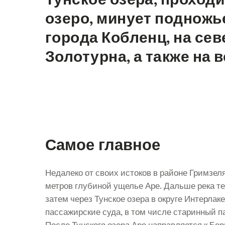
озеро, минует подножь
города Кобленц, на сев
Золотурна, а также на 
Самое главное
Недалеко от своих истоков в районе Гримзел
метров глубиной ущелье Аре. Дальше река теч
затем через Тунское озера в округе Интерлак
пассажирские суда, в том числе старинный п
После Тунского озера Аре направляется к Бе