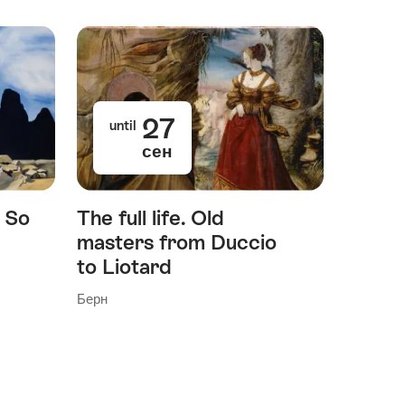
27
until
сен
: So
The full life. Old
masters from Duccio
to Liotard
Берн