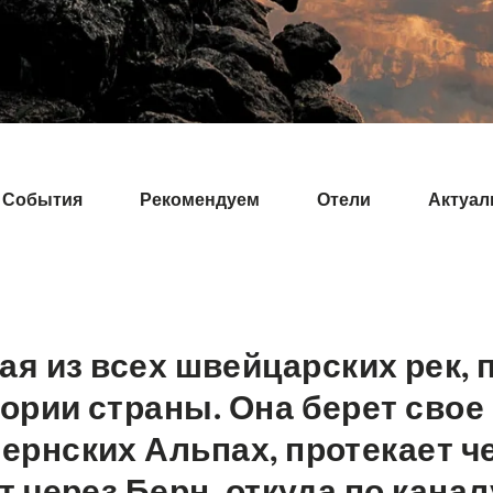
События
Рекомендуем
Отели
Актуал
ная из всех швейцарских рек,
ории страны. Она берет свое 
ернских Альпах, протекает ч
т через Берн, откуда по кана