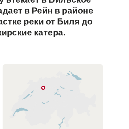
дает в Рейн в районе
стке реки от Биля до
жирские катера.
Подсказка
Аре
Aaretal