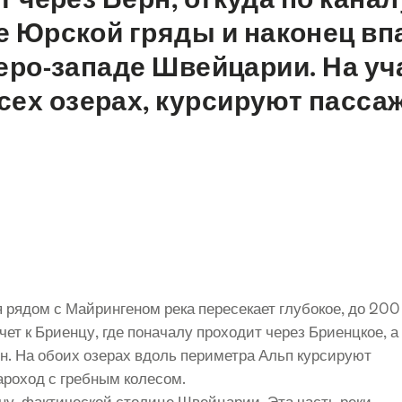
е Юрской гряды и наконец впа
еро-западе Швейцарии. На уча
всех озерах, курсируют пасса
я рядом с Майрингеном река пересекает глубокое, до 200
ет к Бриенцу, где поначалу проходит через Бриенцкое, а
ен. На обоих озерах вдоль периметра Альп курсируют
ароход с гребным колесом.
рну, фактической столице Швейцарии. Эта часть реки