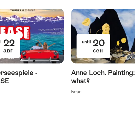
22
20
l
until
авг
сен
rseespiele -
Anne Loch. Painting
SE
what?
Берн