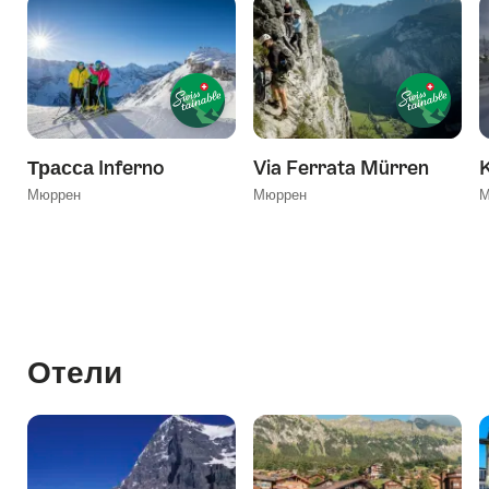
Трасса Inferno
Via Ferrata Mürren
Мюррен
Мюррен
М
Отели