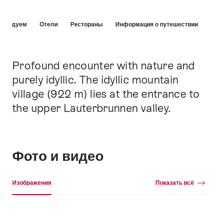
Hint
омендуем
Отели
Рестораны
Информация о путешествии
Profound encounter with nature and
Intro
purely idyllic. The idyllic mountain
village (922 m) lies at the entrance to
the upper Lauterbrunnen valley.
Фото и видео
Галерея
Изображения
Показать всё
Изображения