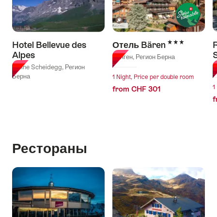
3 Stars
Hotel Bellevue des
Отель Bären
Alpes
Венген, Регион Берна
Kleine Scheidegg, Регион
В
Берна
1 Night, Price per double room
1
from CHF 301
f
Рестораны