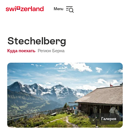
Navigate
Quick
Menu
to
navigation
Open
myswitzerland.com
navigation
Stechelberg
Куда поехать
Регион Берна
Галерея