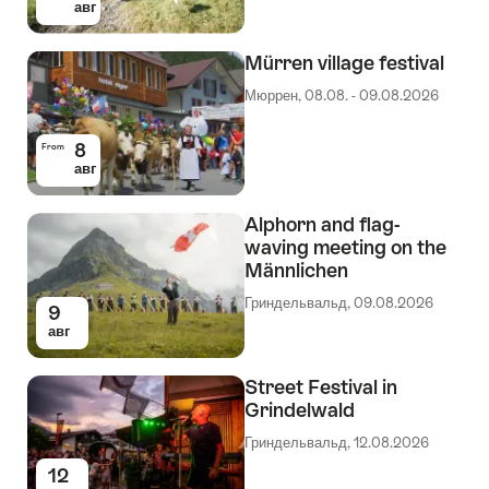
авг
Mürren village festival
Мюррен, 08.08. - 09.08.2026
8
From
авг
Alphorn and flag-
waving meeting on the
Männlichen
Гриндельвальд, 09.08.2026
9
авг
Street Festival in
Grindelwald
Гриндельвальд, 12.08.2026
12