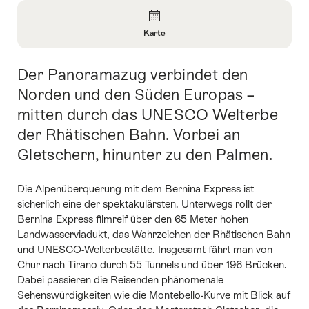
Überblick
Karte
Informationen
zu
Der Panoramazug verbindet den
Einleitung
Karte
öffnen
Norden und den Süden Europas –
mitten durch das UNESCO Welterbe
der Rhätischen Bahn. Vorbei an
Gletschern, hinunter zu den Palmen.
Die Alpenüberquerung mit dem Bernina Express ist
sicherlich eine der spektakulärsten. Unterwegs rollt der
Bernina Express filmreif über den 65 Meter hohen
Landwasserviadukt, das Wahrzeichen der Rhätischen Bahn
und UNESCO-Welterbestätte. Insgesamt fährt man von
Chur nach Tirano durch 55 Tunnels und über 196 Brücken.
Dabei passieren die Reisenden phänomenale
Sehenswürdigkeiten wie die Montebello-Kurve mit Blick auf