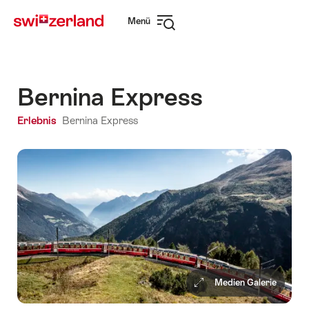
Navigate
Schnellnavigation
Menü
to
Navigation
myswitzerland.com
öffnen
Bernina Express
Erlebnis
Bernina Express
Medien Galerie