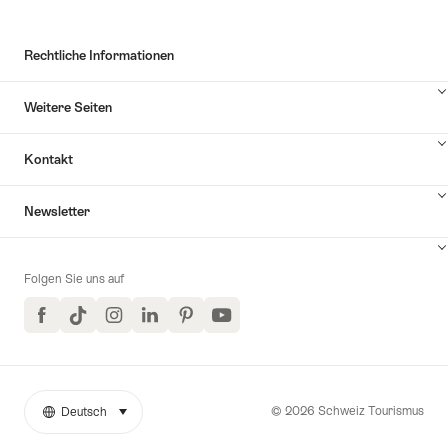
Rechtliche Informationen
Weitere Seiten
Kontakt
Inhalte
Newsletter
Kontakt
anzuzeigen
Folgen Sie uns auf
Facebook
TikTok
Instagram
LinkedIn
Pinterest
YouTube
© 2026 Schweiz Tourismus
Deutsch
auswählen (klicken um anzuzeigen)
Weitere
Sprache
Links