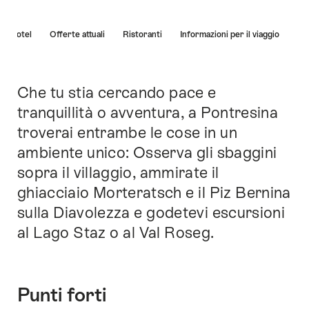
Elenco
Hotel
Offerte attuali
Ristoranti
Informazioni per il viaggio
di
link
che
conducono
Che tu stia cercando pace e
Introduzione
direttamente
tranquillità o avventura, a Pontresina
ai
troverai entrambe le cose in un
punti
di
ambiente unico: Osserva gli sbaggini
ancoraggio
sopra il villaggio, ammirate il
di
ghiacciaio Morteratsch e il Piz Bernina
questo
sito.
sulla Diavolezza e godetevi escursioni
al Lago Staz o al Val Roseg.
Punti forti