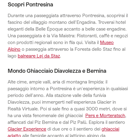
Scopri Pontresina
Durante una passeggiata attraverso Pontresina, scoprirai il
fascino del villaggio montano dell'Engadina. Troverai hotel
eleganti della Belle Époque accanto a belle case engadine.
Una passeggiata è la Via Maistra: Ristoranti, caffè e negozi
con prodotti regionali sono in fila qui. Visita il
Museo
Alpino
o passeggia attraverso la Foresta dello Staz fino al
lago
balneare Lej da Staz
.
Mondo Ghiacciaio Diavolezza e Bernina
Alte cime, ampie valli, aria di montagna limpida: il
paesaggio intorno a Pontresina è un'esperienza in qualsiasi
periodo dell'anno. Alla stazione valle della funivia
Diavolezza, puoi immergerti nell'esperienza Glacier in
Realtà Virtuale. Poi si sale fino a quasi 3000 metri, dove si
ha una vista fenomenale dei ghiacciai
Pers e Morteratsch
,
affiancati dal Piz Bernina e dal Piz Palü. Esplora il sentiero
Glacier Experience
di due ore o il sentiero dei
ghiacciai
adatto
alle famiglie accanto al latticino alpino da