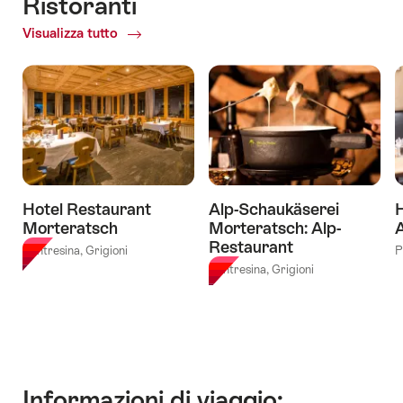
Ristoranti
rezgia
Skiclub
Visualizza tutto
of
Tinizong
Bernina
Ristoranti
con
Pontresina
la
(pista
Gruppa
di
Cordial"
biathlon)"
Hotel Restaurant
Alp-Schaukäserei
H
Morteratsch
Morteratsch: Alp-
A
Restaurant
Pontresina, Grigioni
P
Pontresina, Grigioni
Informazioni di viaggio: