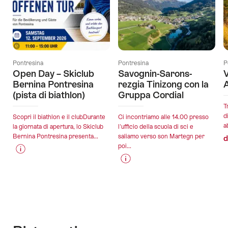
Pontresina
Pontresina
P
Open Day – Skiclub
Savognin-Sarons-
V
Bernina Pontresina
rezgia Tinizong con la
A
(pista di biathlon)
Gruppa Cordial
T
d
Scopri il biathlon e il clubDurante
Ci incontriamo alle 14.00 presso
a
la giornata di apertura, lo Skiclub
l'ufficio della scuola di sci e
Bernina Pontresina presenta...
saliamo verso son Martegn per
d
poi...
Informazioni
Dettagli
Informazioni
Dettagli
sul
offerta
sul
offerta
prezzo
prezzo
dell’offerta
validità:
dell’offerta
"Open
validità:
12.09.2026
"Savognin-
Day
17.09.2026
Sarons-
–