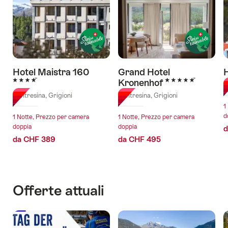
Hotel Maistra 160
Grand Hotel
4 Stelle
5 Stelle
Kronenhof
P
Pontresina, Grigioni
Pontresina, Grigioni
1
d
1 Notte, Prezzo per camera
1 Notte, Prezzo per camera
doppia
doppia
d
da CHF 389
da CHF 495
Offerte attuali