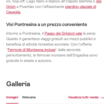
on, hop-off: Lago Nero e Bianco all'Ospizio Bernina o
Alp
Grüm
a Puschlav con l'affascinante
giardino glaciale di
Cavaglia
.
Vivi Pontresina a un prezzo conveniente
Intorno a Pontresina, il
Passo dei Grigioni vale
la pena:
Questo ti garantisce viaggi gratuiti sui mezzi pubblici e
beneficia di attività ricreative scontate. Con l'offerta
"
Ferrovie di Montagna incluse
" dalla seconda
pernottamento, le ferrovie montane dell'Engadina sono
gratuite in estate e autunno.
Galleria
Galleria media
Immagini
Webcams
Visualizza tutti i media
Immagini
We