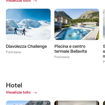
Visualizza tutto
ofEsperienze
e
attività
Diavolezza Challenge
Piscina e centro
S
termale Bellavita
Pontresina
Pontresina
P
Hotel
Visualizza tutto
of
Hotel