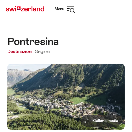
Navigare
Navigazione
Menu
su
rapida
Apri
myswitzerland.com
navigazione
Pontresina
Destinazioni
Grigioni
Galleria media