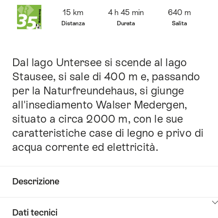
Panoramica
15 km
4 h 45 min
640 m
Distanza
Durata
Salita
Dal lago Untersee si scende al lago
Introduzione
Stausee, si sale di 400 m e, passando
per la Naturfreundehaus, si giunge
all'insediamento Walser Medergen,
situato a circa 2000 m, con le sue
caratteristiche case di legno e privo di
acqua corrente ed elettricità.
Descrizione
Clicca
Dati tecnici
qui