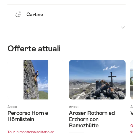
Cartine
Offerte attuali
Arosa
Arosa
A
Percorso Horn e
Aroser Rothorn ed
Hörnlistein
Erzhorn con
Ramozhütte
C
e
Tour in montagna solitario ad