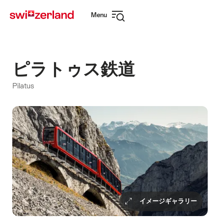
Navigate
Quick
Menu
to
navigation
Open
myswitzerland.com
navigation
ピラトゥス鉄道
Pilatus
イメージギャラリー