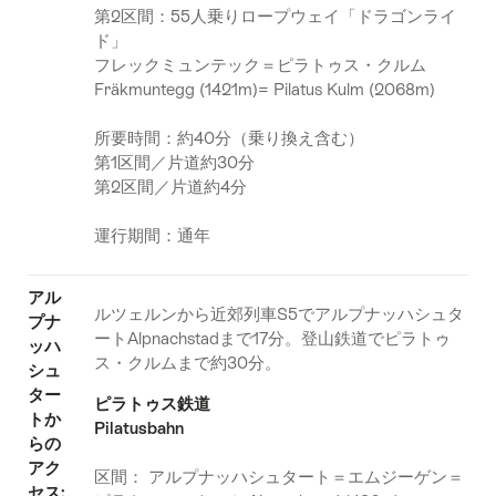
第2区間：55人乗りロープウェイ「ドラゴンライ
ド」
フレックミュンテック＝ピラトゥス・クルム
Fräkmuntegg (1421m)= Pilatus Kulm (2068m)
所要時間：約40分（乗り換え含む）
第1区間／片道約30分
第2区間／片道約4分
運行期間：通年
アル
ルツェルンから近郊列車S5でアルプナッハシュタ
プナ
ートAlpnachstadまで17分。登山鉄道でピラトゥ
ッハ
ス・クルムまで約30分。
シュ
ター
ピラトゥス鉄道
トか
Pilatusbahn
らの
アク
区間： アルプナッハシュタート＝エムジーゲン＝
セス: