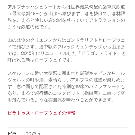
アルプナッハシュタートからは世界最急勾配の歯車式鉄道
（最大傾斜48%）が山頂へ結びます。森を抜けて、森林限
界をこえると険しい岩の間を登っていくアトラクションの
ような鉄道の旅です。
山の北側のクリエンスからはゴンドラリフトとロープウェ
イで結びます。途中駅のフレックミュンテックから山頂ま
では、2015年にリニューアルした「ドラゴン・ライド」と
呼ばれる新型ロープウェイです。
スケルトンに近い大型窓に囲まれた展望キャビンから、ル
ツェルンの町や湖、素晴らしいアルプスの眺望が楽しめま
す。窓に面して配置された特別な12席のパノラマシートも
あり、まるで飛行機のコックピット（操縦席）に乗って空
を飛んでいるような雰囲気を味わうことができます。
ピラトゥス・ロープウェイの情報
ピラ
2073 m