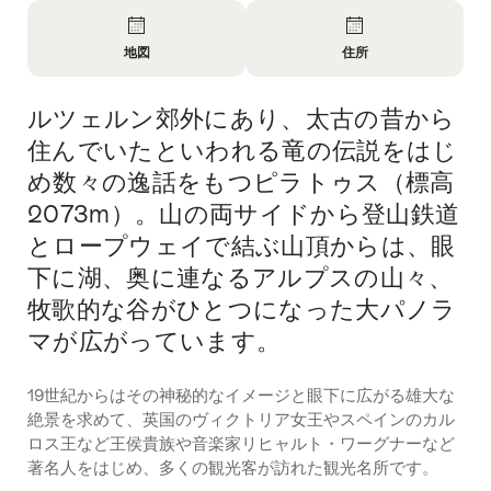
Overview
地図
住所
Open
Open
Information
Information
ルツェルン郊外にあり、太古の昔から
Intro
About
About
地
問
住んでいたといわれる竜の伝説をはじ
図
い
め数々の逸話をもつピラトゥス（標高
合
2073m）。山の両サイドから登山鉄道
わ
せ
とロープウェイで結ぶ山頂からは、眼
下に湖、奥に連なるアルプスの山々、
牧歌的な谷がひとつになった大パノラ
マが広がっています。
19世紀からはその神秘的なイメージと眼下に広がる雄大な
絶景を求めて、英国のヴィクトリア女王やスペインのカル
ロス王など王侯貴族や音楽家リヒャルト・ワーグナーなど
著名人をはじめ、多くの観光客が訪れた観光名所です。