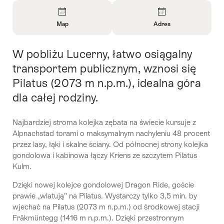
Overview
Map
Adres
Open
Open
Information
Information
W pobliżu Lucerny, łatwo osiągalny
Intro
About
About
Map
Contact
transportem publicznym, wznosi się
Pilatus (2073 m n.p.m.), idealna góra
dla całej rodziny.
Najbardziej stroma kolejka zębata na świecie kursuje z
Alpnachstad torami o maksymalnym nachyleniu 48 procent
przez lasy, łąki i skalne ściany. Od północnej strony kolejka
gondolowa i kabinowa łączy Kriens ze szczytem Pilatus
Kulm.
Dzięki nowej kolejce gondolowej Dragon Ride, goście
prawie „wlatują” na Pilatus. Wystarczy tylko 3,5 min. by
wjechać na Pilatus (2073 m n.p.m.) od środkowej stacji
Fräkmüntegg (1416 m n.p.m.). Dzięki przestronnym