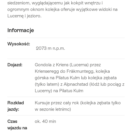
siedzeniom, wyglądającemu jak kokpit wnętrzu i
ogromnym oknom kolejka oferuje wyjątkowe widoki na
Lucernę i jezioro.
Informacje
Wysokość:
2073 m n.p.m.
Dojazd:
Gondola z Kriens (Lucerna) przez
Krienseregg do Fräkmuntegg, kolejka
górska na Pilatus Kulm lub kolejka zębata
(tylko latem) z Alpnachstad (łódź lub pociąg z
Lucerny) na Pilatus Kulm
Rozkład
Kursuje przez cały rok (kolejka zębata tylko
jazdy:
w sezonie letnimc)
Czas
ok. 40 min
wjazdu na