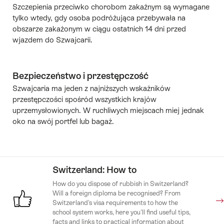
Szczepienia przeciwko chorobom zakaźnym są wymagane
tylko wtedy, gdy osoba podróżująca przebywała na
obszarze zakażonym w ciągu ostatnich 14 dni przed
wjazdem do Szwajcarii.
Bezpieczeństwo i przestępczość
Szwajcaria ma jeden z najniższych wskaźników
przestępczości spośród wszystkich krajów
uprzemysłowionych. W ruchliwych miejscach miej jednak
oko na swój portfel lub bagaż.
Switzerland: How to
How do you dispose of rubbish in Switzerland?
Will a foreign diploma be recognised? From
Switzerland's visa requirements to how the
school system works, here you'll find useful tips,
facts and links to practical information about