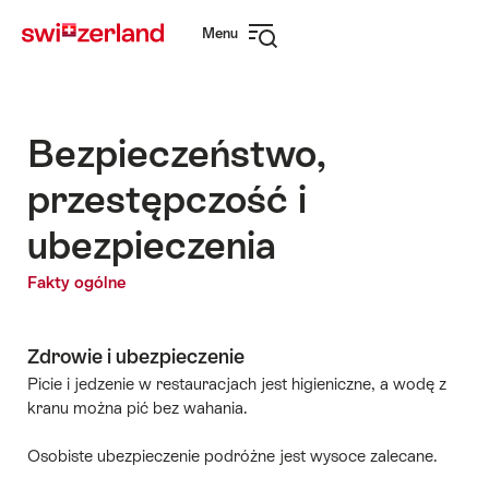
Navigate
Quick
Menu
to
navigation
Open
myswitzerland.com
navigation
Bezpieczeństwo,
przestępczość i
ubezpieczenia
Fakty ogólne
Zdrowie i ubezpieczenie
Picie i jedzenie w restauracjach jest higieniczne, a wodę z
kranu można pić bez wahania.
Osobiste ubezpieczenie podróżne jest wysoce zalecane.