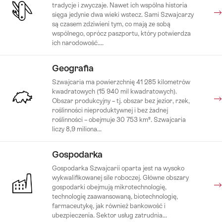
tradycje i zwyczaje. Nawet ich wspólna historia
sięga jedynie dwa wieki wstecz. Sami Szwajcarzy
są czasem zdziwieni tym, co mają ze sobą
wspólnego, oprócz paszportu, który potwierdza
ich narodowość....
Geografia
Szwajcaria ma powierzchnię 41 285 kilometrów
kwadratowych (15 940 mil kwadratowych).
Obszar produkcyjny – tj. obszar bez jezior, rzek,
roślinności nieproduktywnej i bez żadnej
roślinności – obejmuje 30 753 km². Szwajcaria
liczy 8,9 miliona...
Gospodarka
Gospodarka Szwajcarii oparta jest na wysoko
wykwalifikowanej sile roboczej. Główne obszary
gospodarki obejmują mikrotechnologię,
technologię zaawansowaną, biotechnologię,
farmaceutykę, jak również bankowość i
ubezpieczenia. Sektor usług zatrudnia...