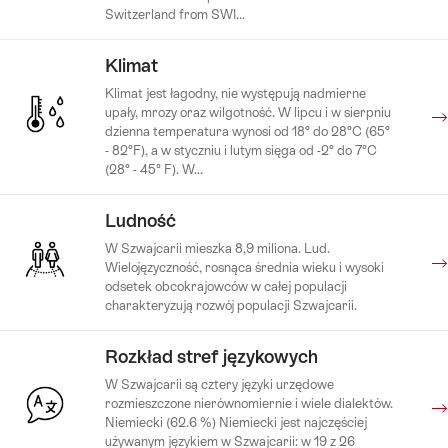
Switzerland from SWI...
Klimat
Klimat jest łagodny, nie występują nadmierne
upały, mrozy oraz wilgotność. W lipcu i w sierpniu
dzienna temperatura wynosi od 18° do 28°C (65°
- 82°F), a w styczniu i lutym sięga od -2° do 7°C
(28° - 45° F). W...
Ludność
W Szwajcarii mieszka 8,9 miliona. Lud.
Wielojęzyczność, rosnąca średnia wieku i wysoki
odsetek obcokrajowców w całej populacji
charakteryzują rozwój populacji Szwajcarii.
Rozkład stref językowych
W Szwajcarii są cztery języki urzędowe
rozmieszczone nierównomiernie i wiele dialektów.
Niemiecki (62.6 %) Niemiecki jest najczęściej
używanym językiem w Szwajcarii: w 19 z 26