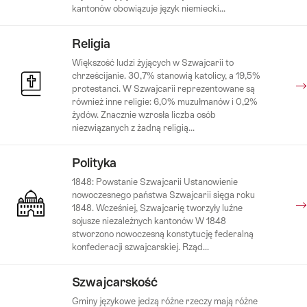
kantonów obowiązuje język niemiecki...
Religia
Większość ludzi żyjących w Szwajcarii to
chrześcijanie. 30,7% stanowią katolicy, a 19,5%
protestanci. W Szwajcarii reprezentowane są
również inne religie: 6,0% muzułmanów i 0,2%
żydów. Znacznie wzrosła liczba osób
niezwiązanych z żadną religią...
Polityka
1848: Powstanie Szwajcarii Ustanowienie
nowoczesnego państwa Szwajcarii sięga roku
1848. Wcześniej, Szwajcarię tworzyły luźne
sojusze niezależnych kantonów W 1848
stworzono nowoczesną konstytucję federalną
konfederacji szwajcarskiej. Rząd...
Szwajcarskość
Gminy językowe jedzą różne rzeczy mają różne