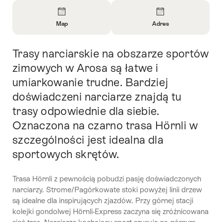
Overview
Map
Adres
Open
Open
Information
Information
Trasy narciarskie na obszarze sportów
Intro
About
About
Map
Contact
zimowych w Arosa są łatwe i
umiarkowanie trudne. Bardziej
doświadczeni narciarze znajdą tu
trasy odpowiednie dla siebie.
Oznaczona na czarno trasa Hörnli w
szczególności jest idealna dla
sportowych skrętów.
Trasa Hörnli z pewnością pobudzi pasję doświadczonych
narciarzy. Strome/Pagórkowate stoki powyżej linii drzew
są idealne dla inspirujących zjazdów. Przy górnej stacji
kolejki gondolwej Hörnli-Express zaczyna się zróżnicowana