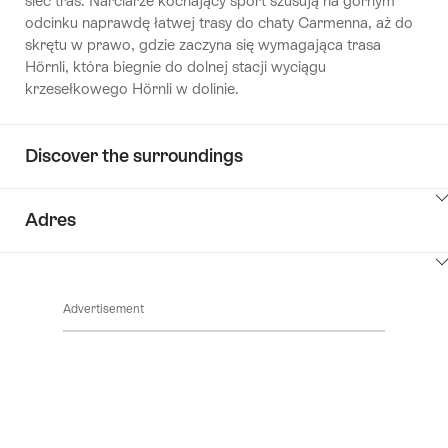
sieć tras. Narciarze kochający sport szusują na górnym
odcinku naprawdę łatwej trasy do chaty Carmenna, aż do
skrętu w prawo, gdzie zaczyna się wymagająca trasa
Hörnli, która biegnie do dolnej stacji wyciągu
krzesełkowego Hörnli w dolinie.
Discover the surroundings
ClickToViewContent
Adres
ClickToViewContent
Advertisement