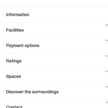
Information
ClickToViewContent
Facilities
ClickToViewContent
Payment options
ClickToViewContent
Ratings
ClickToViewContent
Spaces
ClickToViewContent
Discover the surroundings
ClickToViewContent
Contact