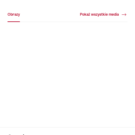
Galeria multimedialna
Obrazy
Pokaż wszystkie media
Obrazy
+22