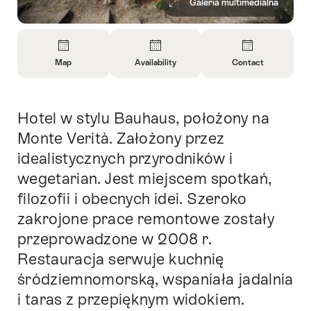
Galeria multimedialna
Overview
Map
Availability
Contact
Open
Open
Open
Information
Information
Information
About
About
About
Hotel w stylu Bauhaus, położony na
Intro
Map
Open
Contact
information
Monte Verità. Założony przez
about
idealistycznych przyrodników i
availability
wegetarian. Jest miejscem spotkań,
filozofii i obecnych idei. Szeroko
zakrojone prace remontowe zostały
przeprowadzone w 2008 r.
Restauracja serwuje kuchnię
śródziemnomorską, wspaniała jadalnia
i taras z przepięknym widokiem.