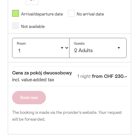
Sierpień
2026
Arrival/departure date
No arrival date
s
Wed
Thurs
Fri
Sat
Sun
Not available
1
2
5
6
7
8
9
Room
Guests
2 Adults
12
13
14
15
16
Click
19
20
21
22
23
to
Room
Price
Cena za pokój dwuosobowy
select
1 night
from CHF 230.–
26
27
28
29
30
incl. value-added tax
number
of
guests
Book now
The booking is made via the provider's website. Your request
will be forwarded.