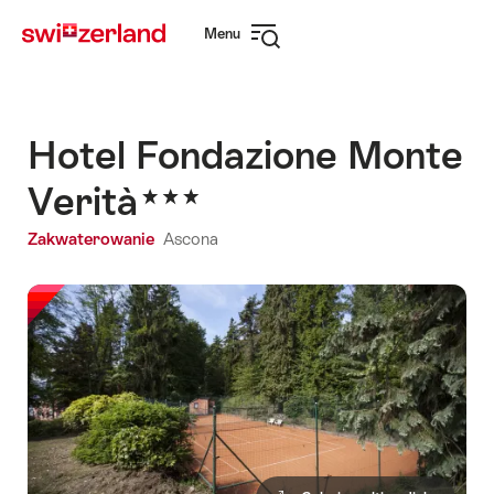
Navigate
Quick
Menu
to
navigation
Open
myswitzerland.com
navigation
Hotel Fondazione Monte
Verità
Zakwaterowanie
Ascona