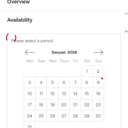
Overview
ClickToViewContent
Availability
View
Please select a period
to
content
availability
Sierpień
2026
Mon
Tues
Wed
Thurs
Fri
Sat
Sun
1
2
3
4
5
6
7
8
9
10
11
12
13
14
15
16
17
18
19
20
21
22
23
24
25
26
27
28
29
30
31