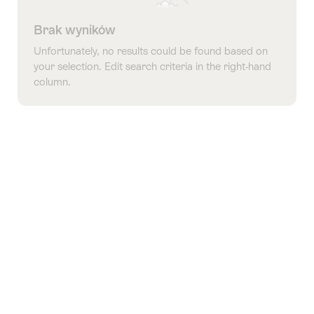
Brak wyników
Unfortunately, no results could be found based on
your selection. Edit search criteria in the right-hand
column.