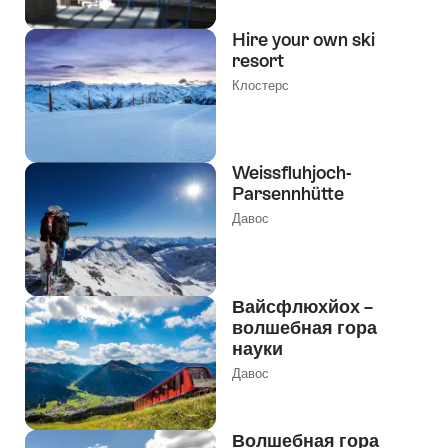
Hire your own ski
resort
Клостерс
Weissfluhjoch-
Parsennhütte
Давос
Вайсфлюхйох –
волшебная гора
науки
Давос
Волшебная гора