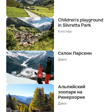
Children's playground
in Silvretta Park
Клостерс
Склон Парсенн
Давос
Альпийский
зоопарк на
Ринерхорне
Давос