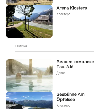
Arena Klosters
Клостерс
Реклама
Велнес-комплекс
Еau-là-là
Давос
Seebühne Am
Öpfelsee
Клостерс