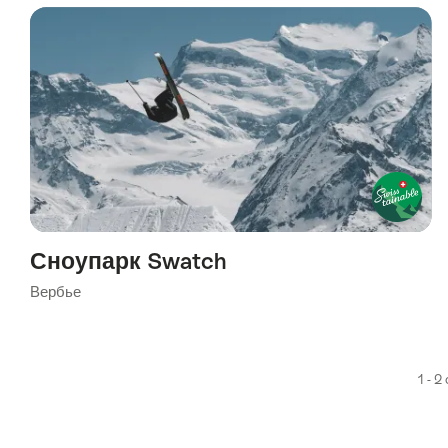
using
the
following
tags
Сноупарк Swatch
Вербье
1 - 2