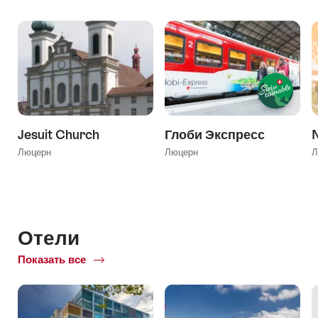
Jesuit Church
Глоби Экспресс
Люцерн
Люцерн
Л
Отели
Показать все
of
Отели