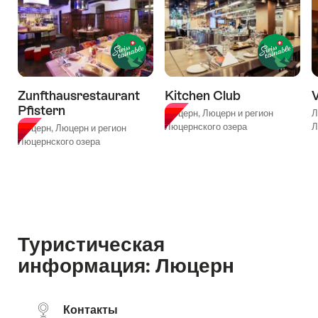
музеев
Люцерна"
Zunfthausrestaurant
Kitchen Club
V
Pfistern
Люцерн, Люцерн и регион
Л
Люцернского озера
Л
Люцерн, Люцерн и регион
Люцернского озера
Туристическая
информация: Люцерн
Контакты