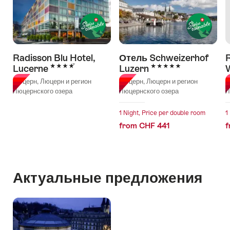
Radisson Blu Hotel,
Отель Schweizerhof
4 Stars
5 Stars
Lucerne
Luzern
Люцерн, Люцерн и регион
Люцерн, Люцерн и регион
Л
Люцернского озера
Люцернского озера
Л
1 Night, Price per double room
1
from CHF 441
f
Актуальные предложения