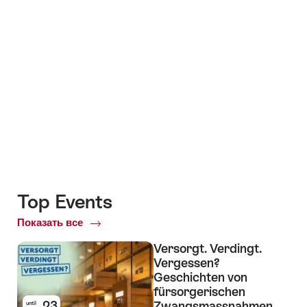
+7
Top Events
Показать все
Top
Events
Versorgt. Verdingt.
Vergessen?
Geschichten von
fürsorgerischen
23
Zwangsmassnahmen
until