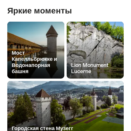
Яркие моменты
Мост
Капелльбрюкке и
Водонапорная
Lion Monument
башня
Lucerne
Городская стена Музегг