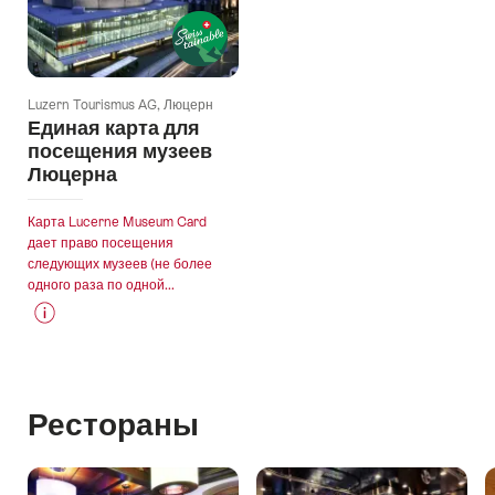
Luzern Tourismus AG, Люцерн
Единая карта для
посещения музеев
Люцерна
Карта Lucerne Museum Card
дает право посещения
следующих музеев (не более
одного раза по одной...
Price
Подробнее
Information
for
"Единая
Рестораны
карта
для
посещения