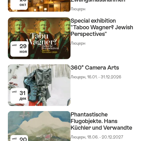
окт
Люцерн
Special exhibition
"Taboo Wagner? Jewish
Perspectives"
Люцерн
29
until
ноя
360° Camera Arts
Люцерн, 16.01. - 31.12.2026
31
until
дек
Phantastische
Flugobjekte. Hans
Küchler und Verwandte
Люцерн, 18.06. - 20.12.2027
20
until