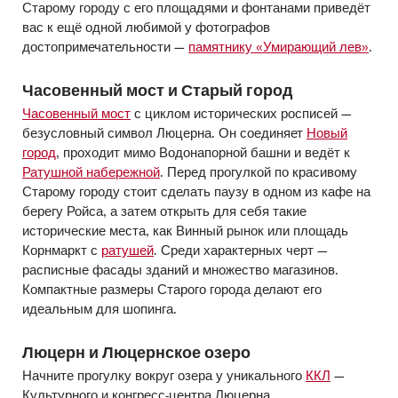
Старому городу с его площадями и фонтанами приведёт
вас к ещё одной любимой у фотографов
достопримечательности —
памятнику «Умирающий лев»
.
Часовенный мост и Старый город
Часовенный мост
с циклом исторических росписей —
безусловный символ Люцерна. Он соединяет
Новый
город
, проходит мимо Водонапорной башни и ведёт к
Ратушной набережной
. Перед прогулкой по красивому
Старому городу стоит сделать паузу в одном из кафе на
берегу Ройса, а затем открыть для себя такие
исторические места, как Винный рынок или площадь
Корнмаркт с
ратушей
. Среди характерных черт —
расписные фасады зданий и множество магазинов.
Компактные размеры Старого города делают его
идеальным для шопинга.
Люцерн и Люцернское озеро
Начните прогулку вокруг озера у уникального
ККЛ
—
Культурного и конгресс-центра Люцерна,