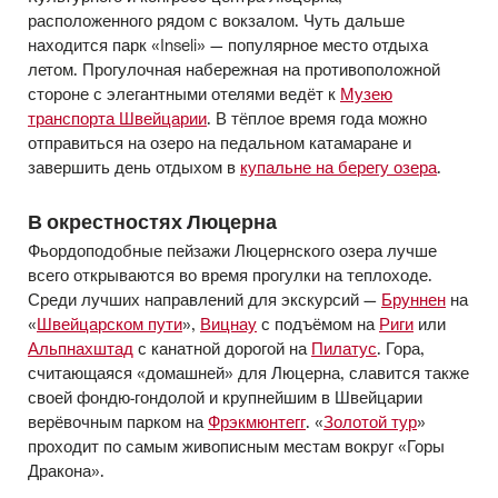
расположенного рядом с вокзалом. Чуть дальше
находится парк «Inseli» — популярное место отдыха
летом. Прогулочная набережная на противоположной
стороне с элегантными отелями ведёт к
Музею
транспорта Швейцарии
. В тёплое время года можно
отправиться на озеро на педальном катамаране и
завершить день отдыхом в
купальне на берегу озера
.
В окрестностях Люцерна
Фьордоподобные пейзажи Люцернского озера лучше
всего открываются во время прогулки на теплоходе.
Среди лучших направлений для экскурсий —
Бруннен
на
«
Швейцарском пути
»,
Вицнау
с подъёмом на
Риги
или
Альпнахштад
с канатной дорогой на
Пилатус
. Гора,
считающаяся «домашней» для Люцерна, славится также
своей фондю-гондолой и крупнейшим в Швейцарии
верёвочным парком на
Фрэкмюнтегг
. «
Золотой тур
»
проходит по самым живописным местам вокруг «Горы
Дракона».