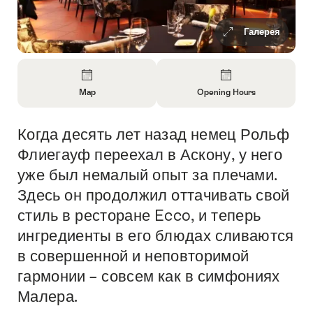
Галерея
Overview
Map
Opening Hours
Open
Open
Information
Information
Когда десять лет назад немец Рольф
Intro
About
About
Map
Opening
Флиегауф переехал в Аскону, у него
Hours
уже был немалый опыт за плечами.
Здесь он продолжил оттачивать свой
стиль в ресторане Ecco, и теперь
ингредиенты в его блюдах сливаются
в совершенной и неповторимой
гармонии – совсем как в симфониях
Малера.