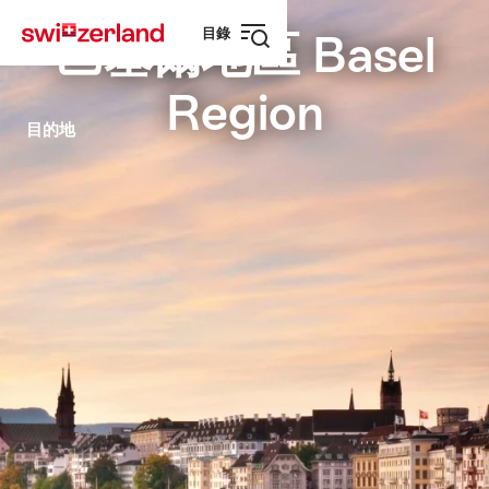
前
快
目錄
往
速
巴塞爾地區 Basel
打
myswitzerland.com
導
開
航
Region
導
航
目的地