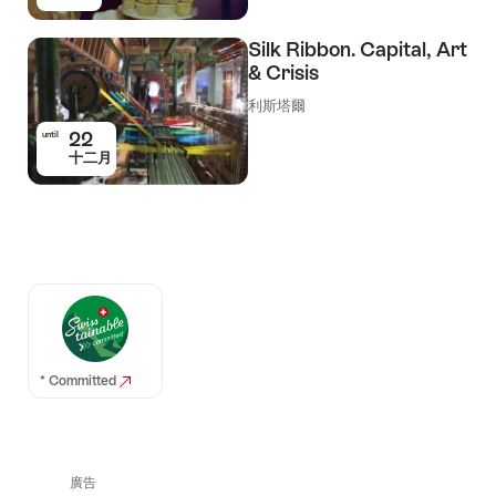
Silk Ribbon. Capital, Art
& Crisis
利斯塔爾
22
until
十二月
Auszeichnungen
* Committed
廣告