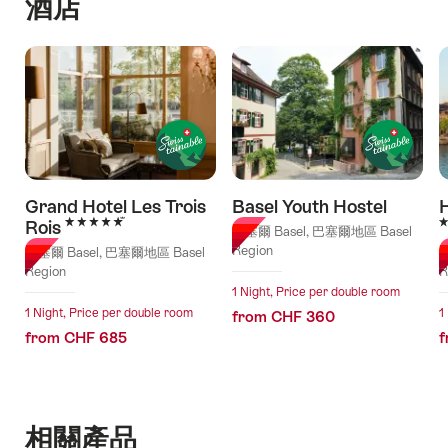
酒店
Grand Hotel Les Trois
Basel Youth Hostel
H
5 Stars
4
Rois
巴塞爾 Basel, 巴塞爾地區 Basel
Region
巴塞爾 Basel, 巴塞爾地區 Basel
巴
Region
R
1 Night, Price per double room
1 Night, Price per double room
1
from CHF 360
from CHF 685
f
相關產品