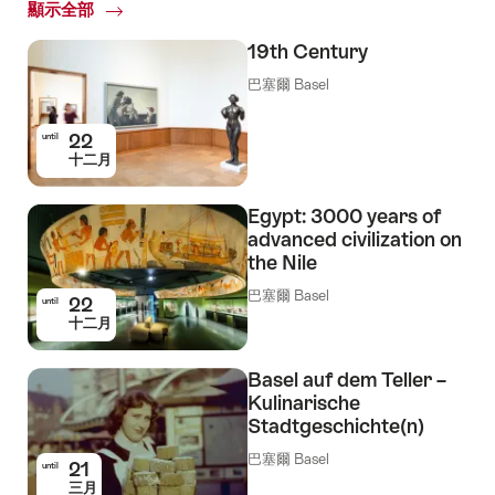
顯示全部
Top
Events
19th Century
巴塞爾 Basel
22
until
十二月
Egypt: 3000 years of
advanced civilization on
the Nile
巴塞爾 Basel
22
until
十二月
Basel auf dem Teller –
Kulinarische
Stadtgeschichte(n)
巴塞爾 Basel
21
until
三月