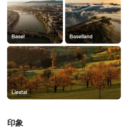
Basel
Baselland
Liestal
印象