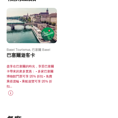
Basel Tourismus, 巴塞爾 Basel
巴塞爾遊客卡
盡享在巴塞爾的時光，享受巴塞爾
卡帶來的衆多實惠： • 多家巴塞爾
博物館門票可享 25% 折扣 • 免費
乘搭渡輪 • 乘船遊覽可享 25% 折
扣...
價
詳
格
情
信
息