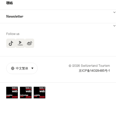
聯絡
Newsletter
Follow us
TikTok
Yuoku
© 2026 Switzerland Tourism
中文繁体
select (click to display)
More
語
京ICP备14029485号-1
links
言
Awards