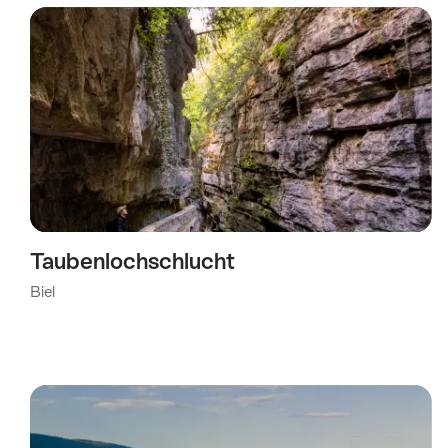
wurde
nach
folgenden
Tags
gefiltert
Taubenlochschlucht
Biel