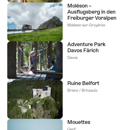
Moléson –
Ausflugsberg in den
Freiburger Voralpen
Moléson-sur-Gruyères
Adventure Park
Davos Färich
Davos
Ruine Belfort
Brienz / Brinzauls
Mouettes
Genf