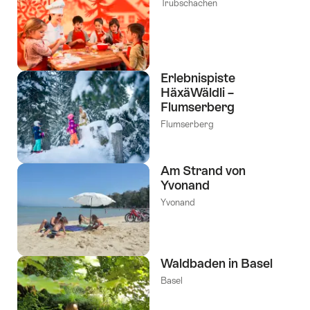
Trubschachen
Erlebnispiste
HäxäWäldli –
Flumserberg
Flumserberg
Am Strand von
Yvonand
Yvonand
Waldbaden in Basel
Basel