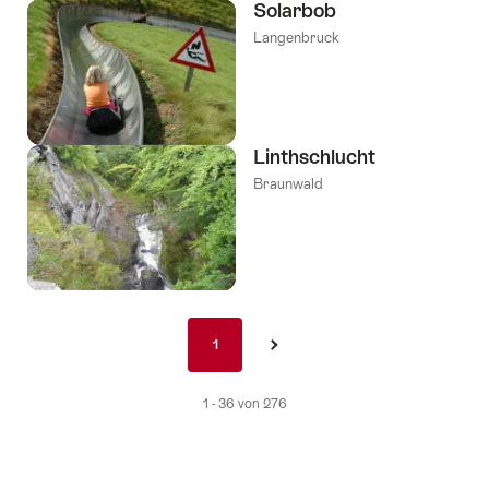
Solarbob
Langenbruck
Linthschlucht
Braunwald
Pagination
1
1
›
nav
de
1 - 36 von 276