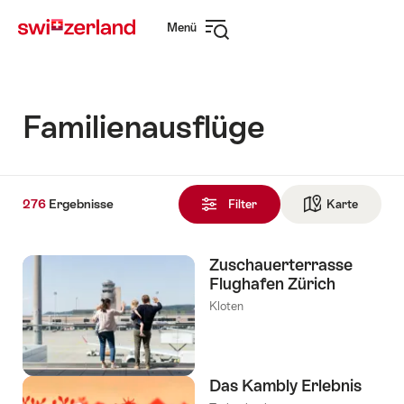
Navigate
Schnellnavigation
Menü
to
Navigation
myswitzerland.com
öffnen
Familienausflüge
276
276
Ergebnisse
Ergebnisse
Filter
Karte
Zur die 
gefunden
Zuschauerterrasse
Flughafen Zürich
Kloten
Das Kambly Erlebnis