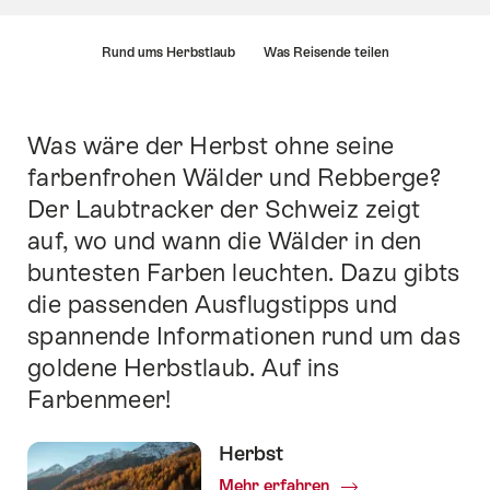
List
Rund ums Herbstlaub
Was Reisende teilen
von
Links
die
direkt
Was wäre der Herbst ohne seine
Einleitung
zu
farbenfrohen Wälder und Rebberge?
Ankerpunkten
Der Laubtracker der Schweiz zeigt
auf
dieser
auf, wo und wann die Wälder in den
Seite
buntesten Farben leuchten. Dazu gibts
führen.
die passenden Ausflugstipps und
spannende Informationen rund um das
goldene Herbstlaub. Auf ins
Farbenmeer!
Herbst
Mehr erfahren