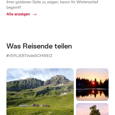
ihrer goldenen Seite zu zeigen, bevor ihr Winterschlaf
beginnt?
Alle anzeigen
Common.Of
Warum
verfärben
sich
die
Blätter?
Was Reisende teilen
#VERLIEBTindieSCHWEIZ
Der
folgende
Inhalt
stammt
von
einem
Drittanbieter
(Instagram)
und