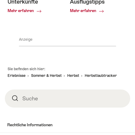
Unterkünfte
Ausflugstipps
Common.Of
Common.Of
Mehr erfahren
Mehr erfahren
Hotels
Herbst:
und
Urlaub
Unterkünfte
&
Ausflugstipps
Anzeige
Fusszeile
Sie befinden sich hier:
Erlebnisse
Sommer & Herbst
Herbst
Herbstlaubtracker
Suche
Suche
Rechtliche Informationen