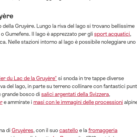
uyère
o della Gruyère. Lungo la riva del lago si trovano bellissime
o Gumefens. Il lago è apprezzato per gli
sport acquatici
,
iaca. Nelle stazioni intorno al lago è possibile noleggiare uno
ier du Lac de la Gruyère"
si snoda in tre tappe diverse
iva del lago, in parte su terreno collinare con fantastici punt
iù grande bosco di
salici argentati della Svizzera
,
er
e ammirate i
masi con le immagini delle processioni
alpine
ina di
Gruyères
, con il suo
castello
e la
fromaggeria