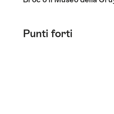
questo
sito.
Punti forti