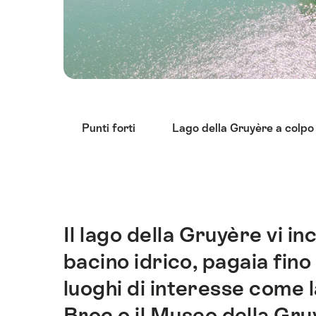
Elenco
Punti forti
Lago della Gruyère a colpo
di
link
che
conducono
direttamente
ai
Il lago della Gruyère vi in
Introduzione
punti
bacino idrico, pagaia fino 
di
ancoraggio
luoghi di interesse come la
di
Broc o il Museo della Gru