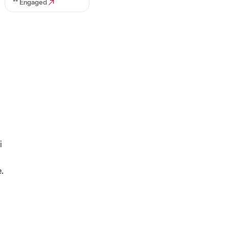
** Engaged
i
.