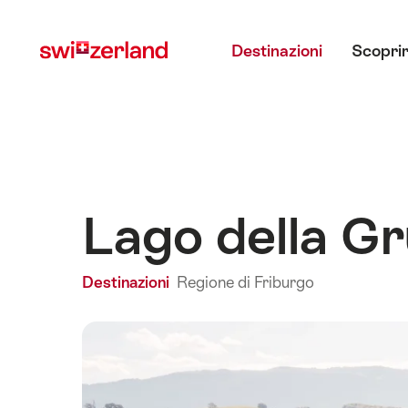
Navigare
Navigazione
Menu principale
su
rapida
Destinazioni
Scoprir
myswitzerland.com
Lago della G
Destinazioni
Regione di Friburgo